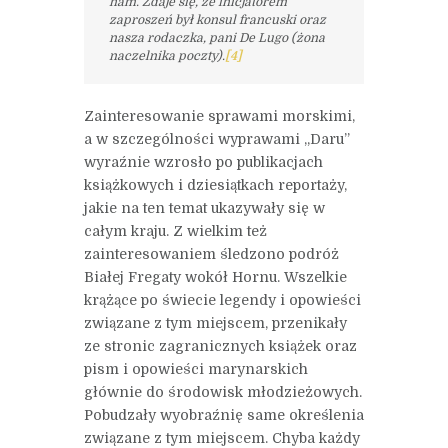
nam. Zdaje się, że inicjatorem
zaproszeń był konsul francuski oraz
nasza rodaczka, pani De Lugo (żona
naczelnika poczty).
[4]
Zainteresowanie sprawami morskimi,
a w szczególności wyprawami „Daru”
wyraźnie wzrosło po publikacjach
książkowych i dziesiątkach reportaży,
jakie na ten temat ukazywały się w
całym kraju. Z wielkim też
zainteresowaniem śledzono podróż
Białej Fregaty wokół Hornu. Wszelkie
krążące po świecie legendy i opowieści
związane z tym miejscem, przenikały
ze stronic zagranicznych książek oraz
pism i opowieści marynarskich
głównie do środowisk młodzieżowych.
Pobudzały wyobraźnię same określenia
związane z tym miejscem. Chyba każdy