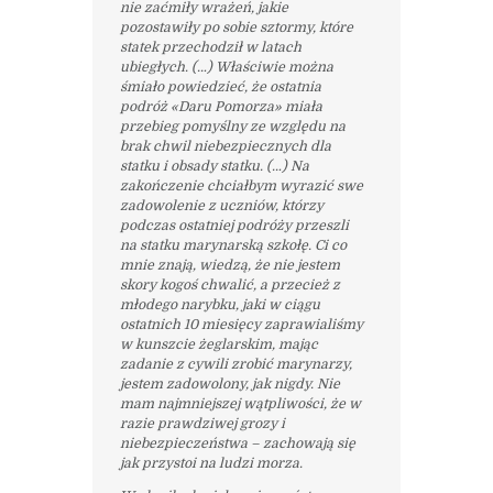
nie zaćmiły wrażeń, jakie
pozostawiły po sobie sztormy, które
statek przechodził w latach
ubiegłych. (…) Właściwie można
śmiało powiedzieć, że ostatnia
podróż «Daru Pomorza» miała
przebieg pomyślny ze względu na
brak chwil niebezpiecznych dla
statku i obsady statku. (…) Na
zakończenie chciałbym wyrazić swe
zadowolenie z uczniów, którzy
podczas ostatniej podróży przeszli
na statku marynarską szkołę. Ci co
mnie znają, wiedzą, że nie jestem
skory kogoś chwalić, a przecież z
młodego narybku, jaki w ciągu
ostatnich 10 miesięcy zaprawialiśmy
w kunszcie żeglarskim, mając
zadanie z cywili zrobić marynarzy,
jestem zadowolony, jak nigdy. Nie
mam najmniejszej wątpliwości, że w
razie prawdziwej grozy i
niebezpieczeństwa – zachowają się
jak przystoi na ludzi morza.