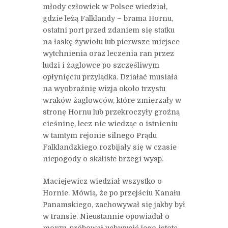
młody człowiek w Polsce wiedział,
gdzie leżą Falklandy – brama Hornu,
ostatni port przed zdaniem się statku
na łaskę żywiołu lub pierwsze miejsce
wytchnienia oraz leczenia ran przez
ludzi i żaglowce po szczęśliwym
opłynięciu przylądka. Działać musiała
na wyobraźnię wizja około trzystu
wraków żaglowców, które zmierzały w
stronę Hornu lub przekroczyły groźną
cieśninę, lecz nie wiedząc o istnieniu
w tamtym rejonie silnego Prądu
Falklandzkiego rozbijały się w czasie
niepogody o skaliste brzegi wysp.
Maciejewicz wiedział wszystko o
Hornie. Mówią, że po przejściu Kanału
Panamskiego, zachowywał się jakby był
w transie. Nieustannie opowiadał o
morzu, próbował uchwycić jego istotę,