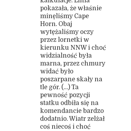
kalkulacje. Linia
pokazała, że właśnie
minęliśmy Cape
Horn. Obaj
wytężaliśmy oczy
przez lornetki w
kierunku NNW i choć
widzialność była
marna, przez chmury
widać było
poszarpane skały na
tle gór. (…) Ta
pewność pozycji
statku odbiła się na
komendancie bardzo
dodatnio. Wiatr zelżał
coś niecoś i choć