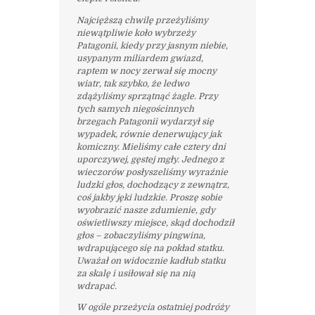
Najcięższą chwilę przeżyliśmy
niewątpliwie koło wybrzeży
Patagonii, kiedy przy jasnym niebie,
usypanym miliardem gwiazd,
raptem w nocy zerwał się mocny
wiatr, tak szybko, że ledwo
zdążyliśmy sprzątnąć żagle. Przy
tych samych niegościnnych
brzegach Patagonii wydarzył się
wypadek, równie denerwujący jak
komiczny. Mieliśmy całe cztery dni
uporczywej, gęstej mgły. Jednego z
wieczorów posłyszeliśmy wyraźnie
ludzki głos, dochodzący z zewnątrz,
coś jakby jęki ludzkie. Proszę sobie
wyobrazić nasze zdumienie, gdy
oświetliwszy miejsce, skąd dochodził
głos – zobaczyliśmy pingwina,
wdrapującego się na pokład statku.
Uważał on widocznie kadłub statku
za skalę i usiłował się na nią
wdrapać.
W ogóle przeżycia ostatniej podróży