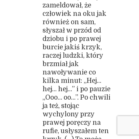
zameldował, że
człowiek na oku jak
również on sam,
słyszał w przód od
dziobu i po prawej
burcie jakiś krzyk,
raczej ludzki, który
brzmiał jak
nawoływanie co
kilka minut: „Hej…
hej… hej…” i po pauzie
„Ooo… oo…”. Po chwili
ja też, stojąc
wychylony przy
prawej poręczy na
rufie, usłyszałem ten