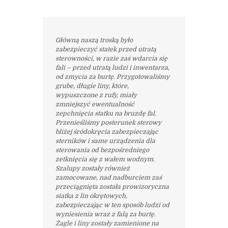
Główną naszą troską było
zabezpieczyć statek przed utratą
sterowności, w razie zaś wdarcia się
fali – przed utratą ludzi i inwentarza,
od zmycia za burtę. Przygotowaliśmy
grube, długie liny, które,
wypuszczone z rufy, miały
zmniejszyć ewentualność
zepchnięcia statku na bruzdę fal.
Przenieśliśmy posterunek sterowy
bliżej śródokręcia zabezpieczając
sterników i same urządzenia dla
sterowania od bezpośredniego
zetknięcia się z wałem wodnym.
Szalupy zostały również
zamocowane, nad nadburciem zaś
przeciągnięta została prowizoryczna
siatka z lin okrętowych,
zabezpieczając w ten sposób ludzi od
wyniesienia wraz z falą za burtę.
Żagle i liny zostały zamienione na