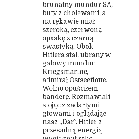
brunatny mundur SA,
buty z cholewami, a
na rękawie miał
szeroką, czerwoną
opaskę z czarną
swastyką. Obok
Hitlera stał, ubrany w
galowy mundur
Kriegsmarine,
admirał Ostseeflotte.
Wolno opuściłem
banderę. Rozmawiali
stojąc z zadartymi
głowami i oglądając
nasz „Dar”. Hitler z
przesadną energią
wyciągnął rękę