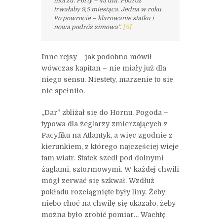
morzu. Porty – 43 dni. Podróż
trwałaby 9,5 miesiąca. Jedna w roku.
Po powrocie – klarowanie statku i
nowa podróż zimowa”.
[5]
Inne rejsy – jak podobno mówił
wówczas kapitan – nie miały już dla
niego sensu. Niestety, marzenie to się
nie spełniło.
„Dar” zbliżał się do Hornu. Pogoda –
typowa dla żeglarzy zmierzających z
Pacyfiku na Atlantyk, a więc zgodnie z
kierunkiem, z którego najczęściej wieje
tam wiatr. Statek szedł pod dolnymi
żaglami, sztormowymi. W każdej chwili
mógł zerwać się szkwał. Wzdłuż
pokładu rozciągnięte były liny. Żeby
niebo choć na chwilę się ukazało, żeby
można było zrobić pomiar… Wachtę