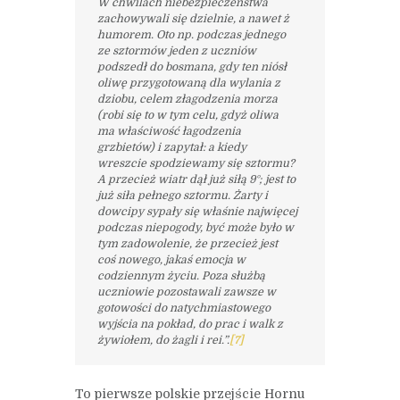
W chwilach niebezpieczeństwa
zachowywali się dzielnie, a nawet ż
humorem. Oto np. podczas jednego
ze sztormów jeden z uczniów
podszedł do bosmana, gdy ten niósł
oliwę przygotowaną dla wylania z
dziobu, celem złagodzenia morza
(robi się to w tym celu, gdyż oliwa
ma właściwość łagodzenia
grzbietów) i zapytał: a kiedy
wreszcie spodziewamy się sztormu?
A przecież wiatr dął już siłą 9°; jest to
już siła pełnego sztormu. Żarty i
dowcipy sypały się właśnie najwięcej
podczas niepogody, być może było w
tym zadowolenie, że przecież jest
coś nowego, jakaś emocja w
codziennym życiu. Poza służbą
uczniowie pozostawali zawsze w
gotowości do natychmiastowego
wyjścia na pokład, do prac i walk z
żywiołem, do żagli i rei.”.
[7]
To pierwsze polskie przejście Hornu