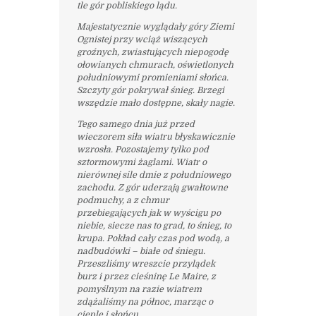
tle gór pobliskiego lądu.
Majestatycznie wyglądały góry Ziemi
Ognistej przy wciąż wiszących
groźnych, zwiastujących niepogodę
ołowianych chmurach, oświetlonych
południowymi promieniami słońca.
Szczyty gór pokrywał śnieg. Brzegi
wszędzie mało dostępne, skały nagie.
Tego samego dnia już przed
wieczorem siła wiatru błyskawicznie
wzrosła. Pozostajemy tylko pod
sztormowymi żaglami. Wiatr o
nierównej sile dmie z południowego
zachodu. Z gór uderzają gwałtowne
podmuchy, a z chmur
przebiegających jak w wyścigu po
niebie, siecze nas to grad, to śnieg, to
krupa. Pokład cały czas pod wodą, a
nadbudówki – białe od śniegu.
Przeszliśmy wreszcie przylądek
burz i przez cieśninę Le Maire, z
pomyślnym na razie wiatrem
zdążaliśmy na północ, marząc o
cieple i słońcu.