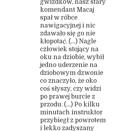
gwizdków, nasz stary
komendant Macaj
spał w róbce
nawigacyjnej i nic
zdawało się go nie
kłopotać. (…) Nagle
człowiek stojący na
oku na dziobie, wybił
jedno uderzenie na
dziobowym dzwonie
co znaczyło, że oko
coś słyszy, czy widzi
po prawej burcie z
przodu. (…) Po kilku
minutach instruktor
przybiegł z powrotem
i lekko zadyszany