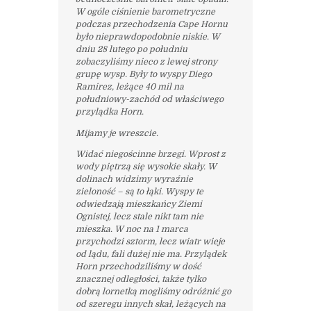
W ogóle ciśnienie barometryczne
podczas przechodzenia Cape Hornu
było nieprawdopodobnie niskie. W
dniu 28 lutego po południu
zobaczyliśmy nieco z lewej strony
grupę wysp. Były to wyspy Diego
Ramirez, leżące 40 mil na
południowy-zachód od właściwego
przylądka Horn.
Mijamy je wreszcie.
Widać niegościnne brzegi. Wprost z
wody piętrzą się wysokie skały. W
dolinach widzimy wyraźnie
zieloność – są to łąki. Wyspy te
odwiedzają mieszkańcy Ziemi
Ognistej, lecz stale nikt tam nie
mieszka. W noc na 1 marca
przychodzi sztorm, lecz wiatr wieje
od lądu, fali dużej nie ma. Przylądek
Horn przechodziliśmy w dość
znacznej odległości, także tylko
dobrą lornetką mogliśmy odróżnić go
od szeregu innych skał, leżących na