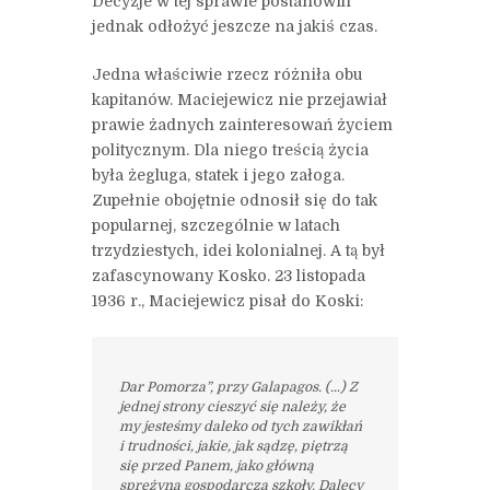
Decyzje w tej sprawie postanowili
jednak odłożyć jeszcze na jakiś czas.
Jedna właściwie rzecz różniła obu
kapitanów. Maciejewicz nie przejawiał
prawie żadnych zainteresowań życiem
politycznym. Dla niego treścią życia
była żegluga, statek i jego załoga.
Zupełnie obojętnie odnosił się do tak
popularnej, szczególnie w latach
trzydziestych, idei kolonialnej. A tą był
zafascynowany Kosko. 23 listopada
1936 r., Maciejewicz pisał do Koski:
Dar Pomorza”, przy Galapagos. (…) Z
jednej strony cieszyć się należy, że
my jesteśmy daleko od tych zawikłań
i trudności, jakie, jak sądzę, piętrzą
się przed Panem, jako główną
sprężyną gospodarczą szkoły. Dalecy