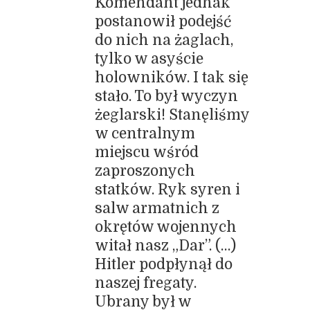
Komendant jednak
postanowił podejść
do nich na żaglach,
tylko w asyście
holowników. I tak się
stało. To był wyczyn
żeglarski! Stanęliśmy
w centralnym
miejscu wśród
zaproszonych
statków. Ryk syren i
salw armatnich z
okrętów wojennych
witał nasz „Dar”. (…)
Hitler podpłynął do
naszej fregaty.
Ubrany był w