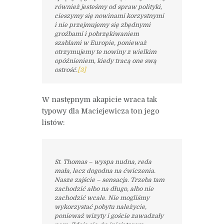
również jesteśmy od spraw polityki,
cieszymy się nowinami korzystnymi
i nie przejmujemy się zbędnymi
groźbami i pobrzękiwaniem
szablami w Europie, ponieważ
otrzymujemy te nowiny z wielkim
opóźnieniem, kiedy tracą one swą
ostrość.
[3]
W następnym akapicie wraca tak
typowy dla Maciejewicza ton jego
listów:
St. Thomas – wyspa nudna, reda
mała, lecz dogodna na ćwiczenia.
Nasze zajście – sensacja. Trzeba tam
zachodzić albo na długo, albo nie
zachodzić wcale. Nie mogliśmy
wykorzystać pobytu należycie,
ponieważ wizyty i goście zawadzały