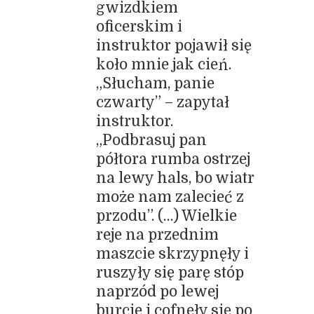
gwizdkiem
oficerskim i
instruktor pojawił się
koło mnie jak cień.
„Słucham, panie
czwarty” – zapytał
instruktor.
„Podbrasuj pan
półtora rumba ostrzej
na lewy hals, bo wiatr
może nam zalecieć z
przodu”. (…) Wielkie
reje na przednim
maszcie skrzypnęły i
ruszyły się parę stóp
naprzód po lewej
burcie i cofnęły się po