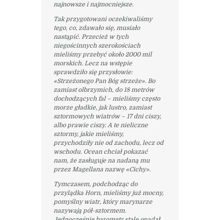
najnowsze i najmocniejsze.
Tak przygotowani oczekiwaliśmy
tego, co, zdawało się, musiało
nastąpić. Przecież w tych
niegościnnych szerokościach
mieliśmy przebyć około 2000 mil
morskich. Lecz na wstępie
sprawdziło się przysłowie:
«Strzeżonego Pan Bóg strzeże». Bo
zamiast olbrzymich, do 18 metrów
dochodzących fal – mieliśmy często
morze gładkie, jak lustro, zamiast
sztormowych wiatrów – 17 dni ciszy,
albo prawie ciszy. A te nieliczne
sztormy, jakie mieliśmy,
przychodziły nie od zachodu, lecz od
wschodu. Ocean chciał pokazać
nam, że zasługuje na nadaną mu
przez Magellana nazwę «Cichy».
Tymczasem, podchodząc do
przylądka Horn, mieliśmy już mocny,
pomyślny wiatr, który marynarze
nazywają pół-sztormem.
Jednocześnie barometr stale opadał.