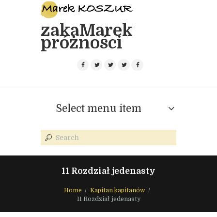
zakaMarek
próżności
Select menu item
11 Rozdział jedenasty
Home
Kapitan kapitanów
11 Rozdział jedenasty