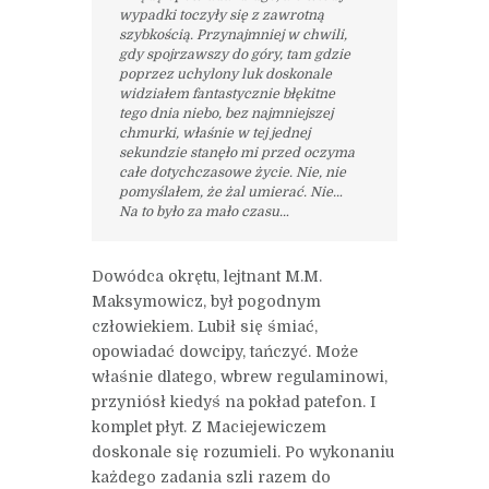
wypadki toczyły się z zawrotną
szybkością. Przynajmniej w chwili,
gdy spojrzawszy do góry, tam gdzie
poprzez uchylony luk doskonale
widziałem fantastycznie błękitne
tego dnia niebo, bez najmniejszej
chmurki, właśnie w tej jednej
sekundzie stanęło mi przed oczyma
całe dotychczasowe życie. Nie, nie
pomyślałem, że żal umierać. Nie…
Na to było za mało czasu…
Dowódca okrętu, lejtnant M.M.
Maksymowicz, był pogodnym
człowiekiem. Lubił się śmiać,
opowiadać dowcipy, tańczyć. Może
właśnie dlatego, wbrew regulaminowi,
przyniósł kiedyś na pokład patefon. I
komplet płyt. Z Maciejewiczem
doskonale się rozumieli. Po wykonaniu
każdego zadania szli razem do