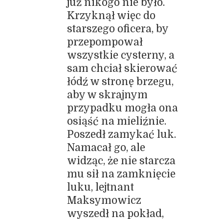
już nikogo nie było.
Krzyknął więc do
starszego oficera, by
przepompował
wszystkie cysterny, a
sam chciał skierować
łódź w stronę brzegu,
aby w skrajnym
przypadku mogła ona
osiąść na mieliźnie.
Poszedł zamykać luk.
Namacał go, ale
widząc, że nie starcza
mu sił na zamknięcie
luku, lejtnant
Maksymowicz
wyszedł na pokład,