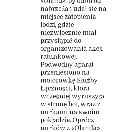
«Oland», by odbił od
nabrzeża i udał się na
miejsce zatopienia
łodzi, gdzie
niezwłocznie miał
przystąpić do
organizowania akcji
ratunkowej.
Podwodny aparat
przeniesiono na
motorówkę Służby
Łączności, która
wcześniej wyruszyła
w stronę boi, wraz z
nurkami na swoim
pokładzie. Oprócz
nurków z «Olanda»