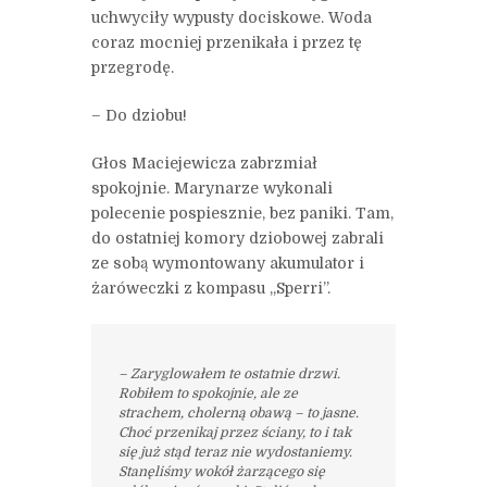
uchwyciły wypusty dociskowe. Woda
coraz mocniej przenikała i przez tę
przegrodę.
– Do dziobu!
Głos Maciejewicza zabrzmiał
spokojnie. Marynarze wykonali
polecenie pospiesznie, bez paniki. Tam,
do ostatniej komory dziobowej zabrali
ze sobą wymontowany akumulator i
żaróweczki z kompasu „Sperri”.
– Zaryglowałem te ostatnie drzwi.
Robiłem to spokojnie, ale ze
strachem, cholerną obawą – to jasne.
Choć przenikaj przez ściany, to i tak
się już stąd teraz nie wydostaniemy.
Stanęliśmy wokół żarzącego się