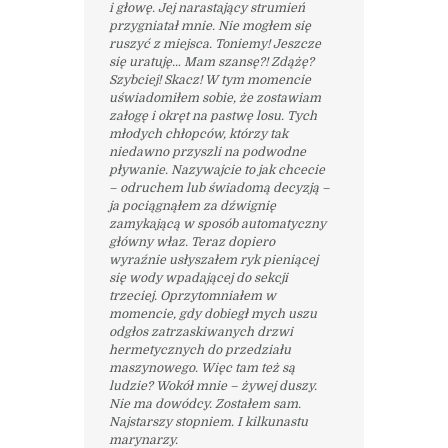
i głowę. Jej narastający strumień
przygniatał mnie. Nie mogłem się
ruszyć z miejsca. Toniemy! Jeszcze
się uratuję… Mam szansę?! Zdążę?
Szybciej! Skacz! W tym momencie
uświadomiłem sobie, że zostawiam
załogę i okręt na pastwę losu. Tych
młodych chłopców, którzy tak
niedawno przyszli na podwodne
pływanie. Nazywajcie to jak chcecie
– odruchem lub świadomą decyzją –
ja pociągnąłem za dźwignię
zamykającą w sposób automatyczny
główny właz. Teraz dopiero
wyraźnie usłyszałem ryk pieniącej
się wody wpadającej do sekcji
trzeciej. Oprzytomniałem w
momencie, gdy dobiegł mych uszu
odgłos zatrzaskiwanych drzwi
hermetycznych do przedziału
maszynowego. Więc tam też są
ludzie? Wokół mnie – żywej duszy.
Nie ma dowódcy. Zostałem sam.
Najstarszy stopniem. I kilkunastu
marynarzy.