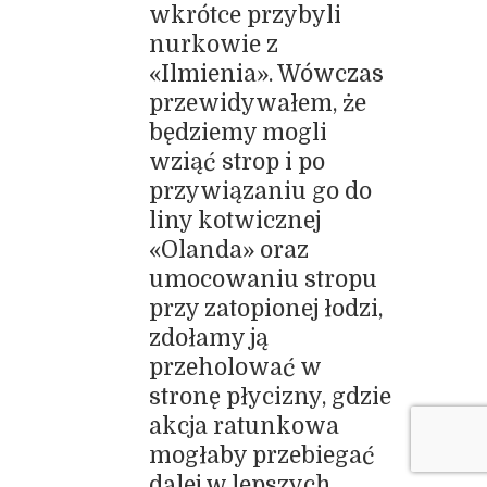
wkrótce przybyli
nurkowie z
«Ilmienia». Wówczas
przewidywałem, że
będziemy mogli
wziąć strop i po
przywiązaniu go do
liny kotwicznej
«Olanda» oraz
umocowaniu stropu
przy zatopionej łodzi,
zdołamy ją
przeholować w
stronę płycizny, gdzie
akcja ratunkowa
mogłaby przebiegać
dalej w lepszych