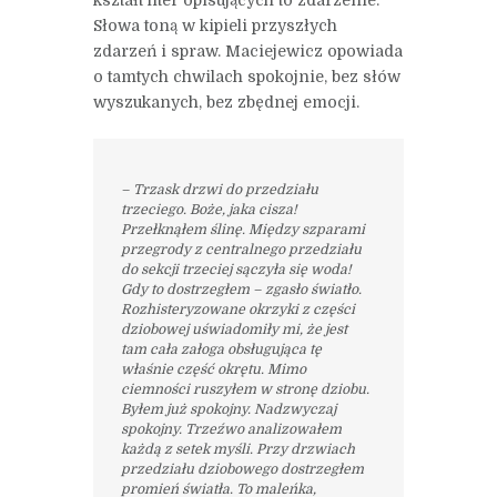
kształt liter opisujących to zdarzenie.
Słowa toną w kipieli przyszłych
zdarzeń i spraw. Maciejewicz opowiada
o tamtych chwilach spokojnie, bez słów
wyszukanych, bez zbędnej emocji.
– Trzask drzwi do przedziału
trzeciego. Boże, jaka cisza!
Przełknąłem ślinę. Między szparami
przegrody z centralnego przedziału
do sekcji trzeciej sączyła się woda!
Gdy to dostrzegłem – zgasło światło.
Rozhisteryzowane okrzyki z części
dziobowej uświadomiły mi, że jest
tam cała załoga obsługująca tę
właśnie część okrętu. Mimo
ciemności ruszyłem w stronę dziobu.
Byłem już spokojny. Nadzwyczaj
spokojny. Trzeźwo analizowałem
każdą z setek myśli. Przy drzwiach
przedziału dziobowego dostrzegłem
promień światła. To maleńka,