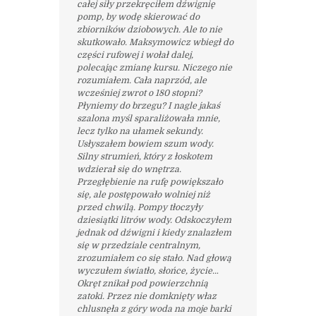
całej siły przekręciłem dźwignię
pomp, by wodę skierować do
zbiorników dziobowych. Ale to nie
skutkowało. Maksymowicz wbiegł do
części rufowej i wołał dalej,
polecając zmianę kursu. Niczego nie
rozumiałem. Cała naprzód, ale
wcześniej zwrot o 180 stopni?
Płyniemy do brzegu? I nagle jakaś
szalona myśl sparaliżowała mnie,
lecz tylko na ułamek sekundy.
Usłyszałem bowiem szum wody.
Silny strumień, który z łoskotem
wdzierał się do wnętrza.
Przegłębienie na rufę powiększało
się, ale postępowało wolniej niż
przed chwilą. Pompy tłoczyły
dziesiątki litrów wody. Odskoczyłem
jednak od dźwigni i kiedy znalazłem
się w przedziale centralnym,
zrozumiałem co się stało. Nad głową
wyczułem światło, słońce, życie…
Okręt znikał pod powierzchnią
zatoki. Przez nie domknięty właz
chlusnęła z góry woda na moje barki