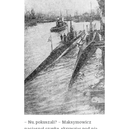
– Nu, pokuszali? – Maksymowicz
naciągnął czapkę, skrywając pod nią