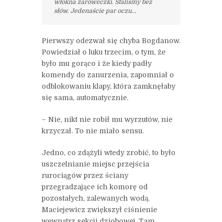
włókna żaróweczki. Staliśmy bez
słów. Jedenaście par oczu…
Pierwszy odezwał się chyba Bogdanow.
Powiedział o luku trzecim, o tym, że
było mu gorąco i że kiedy padły
komendy do zanurzenia, zapomniał o
odblokowaniu klapy, która zamknęłaby
się sama, automatycznie.
– Nie, nikt nie robił mu wyrzutów, nie
krzyczał. To nie miało sensu.
Jedno, co zdążyli wtedy zrobić, to było
uszczelnianie miejsc przejścia
rurociągów przez ściany
przegradzające ich komorę od
pozostałych, zalewanych wodą.
Maciejewicz zwiększył ciśnienie
wewnątrz sekcji dziobowej. Tam