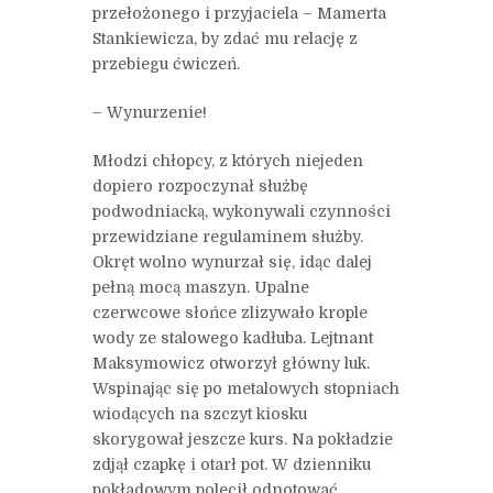
przełożonego i przyjaciela – Mamerta
Stankiewicza, by zdać mu relację z
przebiegu ćwiczeń.
– Wynurzenie!
Młodzi chłopcy, z których niejeden
dopiero rozpoczynał służbę
podwodniacką, wykonywali czynności
przewidziane regulaminem służby.
Okręt wolno wynurzał się, idąc dalej
pełną mocą maszyn. Upalne
czerwcowe słońce zlizywało krople
wody ze stalowego kadłuba. Lejtnant
Maksymowicz otworzył główny luk.
Wspinając się po metalowych stopniach
wiodących na szczyt kiosku
skorygował jeszcze kurs. Na pokładzie
zdjął czapkę i otarł pot. W dzienniku
pokładowym polecił odnotować