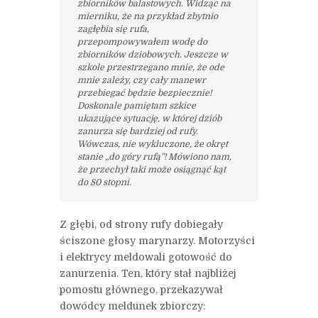
zbiorników balastowych. Widząc na
mierniku, że na przykład zbytnio
zagłębia się rufa,
przepompowywałem wodę do
zbiorników dziobowych. Jeszcze w
szkole przestrzegano mnie, że ode
mnie zależy, czy cały manewr
przebiegać będzie bezpiecznie!
Doskonale pamiętam szkice
ukazujące sytuację, w której dziób
zanurza się bardziej od rufy.
Wówczas, nie wykluczone, że okręt
stanie „do góry rufą”! Mówiono nam,
że przechył taki może osiągnąć kąt
do 80 stopni.
Z głębi, od strony rufy dobiegały
ściszone głosy marynarzy. Motorzyści
i elektrycy meldowali gotowość do
zanurzenia. Ten, który stał najbliżej
pomostu głównego, przekazywał
dowódcy meldunek zbiorczy: