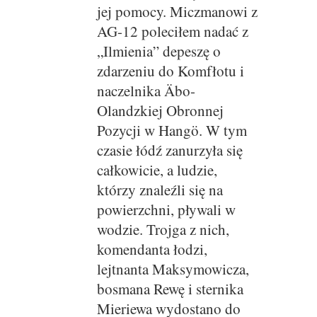
jej pomocy. Miczmanowi z
AG-12 poleciłem nadać z
„Ilmienia” depeszę o
zdarzeniu do Komfłotu i
naczelnika Äbo-
Olandzkiej Obronnej
Pozycji w Hangö. W tym
czasie łódź zanurzyła się
całkowicie, a ludzie,
którzy znaleźli się na
powierzchni, pływali w
wodzie. Trojga z nich,
komendanta łodzi,
lejtnanta Maksymowicza,
bosmana Rewę i sternika
Mieriewa wydostano do