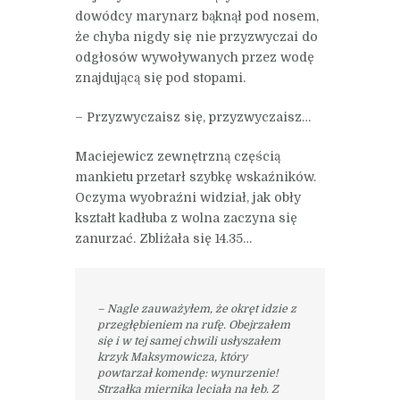
dowódcy marynarz bąknął pod nosem,
że chyba nigdy się nie przyzwyczai do
odgłosów wywoływanych przez wodę
znajdującą się pod stopami.
– Przyzwyczaisz się, przyzwyczaisz…
Maciejewicz zewnętrzną częścią
mankietu przetarł szybkę wskaźników.
Oczyma wyobraźni widział, jak obły
kształt kadłuba z wolna zaczyna się
zanurzać. Zbliżała się 14.35…
– Nagle zauważyłem, że okręt idzie z
przegłębieniem na rufę. Obejrzałem
się i w tej samej chwili usłyszałem
krzyk Maksymowicza, który
powtarzał komendę: wynurzenie!
Strzałka miernika leciała na łeb. Z