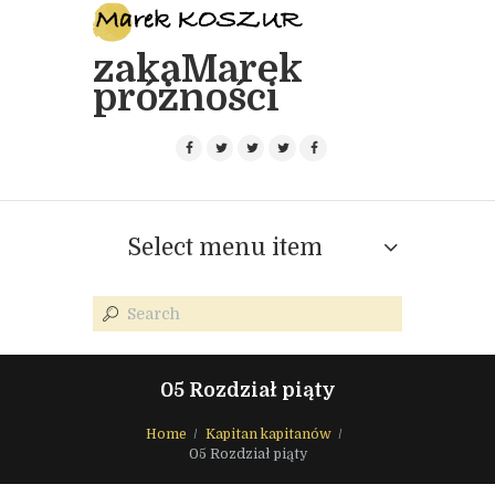
zakaMarek
próżności
Select menu item
05 Rozdział piąty
Home
Kapitan kapitanów
05 Rozdział piąty