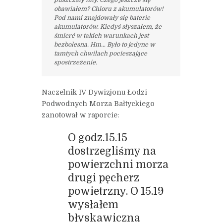
puszczały nity. Czego jeszcze się
obawiałem? Chloru z akumulatorów!
Pod nami znajdowały się baterie
akumulatorów. Kiedyś słyszałem, że
śmierć w takich warunkach jest
bezbolesna. Hm… Było to jedyne w
tamtych chwilach pocieszające
spostrzeżenie.
Naczelnik IV Dywizjonu Łodzi
Podwodnych Morza Bałtyckiego
zanotował w raporcie:
O godz.15.15
dostrzegliśmy na
powierzchni morza
drugi pęcherz
powietrzny. O 15.19
wysłałem
błyskawiczną