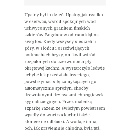
Upalny był to dzień. Upalny, jak rzadko
w czerwcu, wśród spokojnych wód
uchwyconych granitem fińskich
szkierów. Bogdanow od rana klął na
swój los. Kiedy wszyscy siedzieli u
góry, w słońcu i orzeźwiających
podmuchach bryzy, on tkwił wśród
rozpalonych do czerwoności płyt
okrętowej kuchni. A wystarczyło ledwie
uchylić luk przedziału trzeciego,
powstrzymać siłę zamykających go
automatycznie sprężyn, choćby
drewnianymi drzewcami chorągiewek
sygnalizacyjnych. Przez maleńką
szparkę razem ze świeżym powietrzem
wpadły do wnętrza kuchni także
słoneczne odblaski. A woda, zimna,
och, jak przyjemnie chłodna, była tuż,