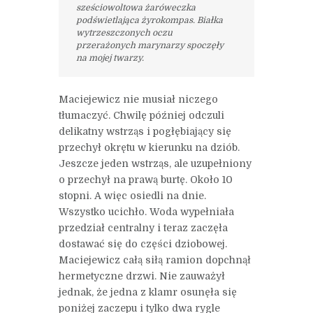
sześciowoltowa żaróweczka
podświetlająca żyrokompas. Białka
wytrzeszczonych oczu
przerażonych marynarzy spoczęły
na mojej twarzy.
Maciejewicz nie musiał niczego
tłumaczyć. Chwilę później odczuli
delikatny wstrząs i pogłębiający się
przechył okrętu w kierunku na dziób.
Jeszcze jeden wstrząs, ale uzupełniony
o przechył na prawą burtę. Około 10
stopni. A więc osiedli na dnie.
Wszystko ucichło. Woda wypełniała
przedział centralny i teraz zaczęła
dostawać się do części dziobowej.
Maciejewicz całą siłą ramion dopchnął
hermetyczne drzwi. Nie zauważył
jednak, że jedna z klamr osunęła się
poniżej zaczepu i tylko dwa rygle