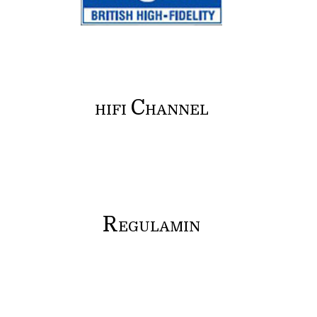
C
HIFI
HANNEL
R
EGULAMIN