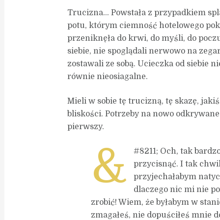
Trucizna… Powstała z przypadkiem splą
potu, którym ciemność hotelowego poko
przeniknęła do krwi, do myśli, do poczu
siebie, nie spoglądali nerwowo na zegar
zostawali ze sobą. Ucieczka od siebie ni
równie nieosiagalne.
Mieli w sobie tę trucizną, tę skazę, jak
bliskości. Potrzeby na nowo odkrywaneg
pierwszy.
&
#8211; Och, tak bardzo
przycisnąć. I tak chwil
przyjechałabym natyc
dlaczego nic mi nie p
zrobić! Wiem, że byłabym w stanie
zmagałeś, nie dopuściłeś mnie do 