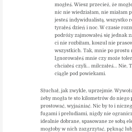
mogłeś. Wiesz przecież, że mogłe
nic nie wiedziałam, nie miałam p
jesteś indywidualistą, wszystko 
tyrałeś dzień i noc. W czasie ro
podróży zajmowałeś się jednak z
ci nie rozbiłam, koszul nie pras
wszystkich. Tak, mnie po prostu 
Ignorowałeś mnie czy może toler
chciałeś czyli… milczałeś… Nie, 
ciągle pod powiekami.
Słuchał, jak zwykle, uprzejmie. Wywoła
żeby mogła te sto kilometrów do niego
prostować, wyjaśniać. Nic by to i nicze
fugami i preludiami, nigdy nie ogranic
idealnie dobrane, spasowane ze sobą ele
mogłoby w nich zazgrzytać, pęknąć lub