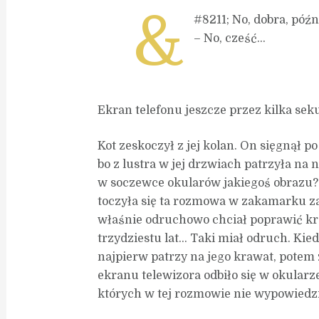
&
#8211; No, dobra, późn
– No, cześć…
Ekran telefonu jeszcze przez kilka seku
Kot zeskoczył z jej kolan. On sięgnął p
bo z lustra w jej drzwiach patrzyła na 
w soczewce okularów jakiegoś obrazu? 
toczyła się ta rozmowa w zakamarku z
właśnie odruchowo chciał poprawić kra
trzydziestu lat… Taki miał odruch. Kied
najpierw patrzy na jego krawat, potem
ekranu telewizora odbiło się w okular
których w tej rozmowie nie wypowiedz