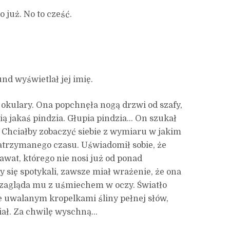
o już. No to cześć.
nd wyświetlał jej imię.
o okulary. Ona popchnęła nogą drzwi od szafy,
nią jakaś pindzia. Głupia pindzia… On szukał
Chciałby zobaczyć siebie z wymiaru w jakim
atrzymanego czasu. Uświadomił sobie, że
wat, którego nie nosi już od ponad
y się spotykali, zawsze miał wrażenie, że ona
 zagląda mu z uśmiechem w oczy. Światło
ze uwalanym kropelkami śliny pełnej słów,
iał. Za chwilę wyschną…