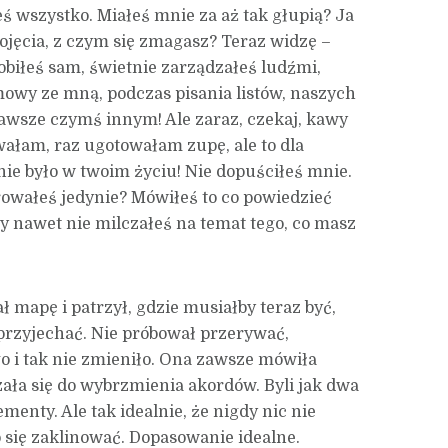
ś wszystko. Miałeś mnie za aż tak głupią? Ja
ojęcia, z czym się zmagasz? Teraz widzę –
robiłeś sam, świetnie zarządzałeś ludźmi,
zmowy ze mną, podczas pisania listów, naszych
awsze czymś innym! Ale zaraz, czekaj, kawy
owałam, raz ugotowałam zupę, ale to dla
nie było w twoim życiu! Nie dopuściłeś mnie.
owałeś jedynie? Mówiłeś to co powiedzieć
Ty nawet nie milczałeś na temat tego, co masz
ł mapę i patrzył, gdzie musiałby teraz być,
 przyjechać. Nie próbował przerywać,
go i tak nie zmieniło. Ona zawsze mówiła
zała się do wybrzmienia akordów. Byli jak dwa
menty. Ale tak idealnie, że nigdy nic nie
 się zaklinować. Dopasowanie idealne.