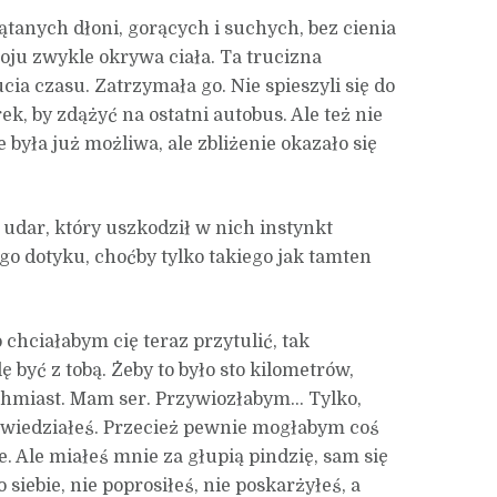
tanych dłoni, gorących i suchych, bez cienia
ju zwykle okrywa ciała. Ta trucizna
cia czasu. Zatrzymała go. Nie spieszyli się do
ek, by zdążyć na ostatni autobus. Ale też nie
e była już możliwa, ale zbliżenie okazało się
iś udar, który uszkodził w nich instynkt
o dotyku, choćby tylko takiego jak tamten
 chciałabym cię teraz przytulić, tak
ę być z tobą. Żeby to było sto kilometrów,
hmiast. Mam ser. Przywiozłabym… Tylko,
owiedziałeś. Przecież pewnie mogłabym coś
. Ale miałeś mnie za głupią pindzię, sam się
siebie, nie poprosiłeś, nie poskarżyłeś, a