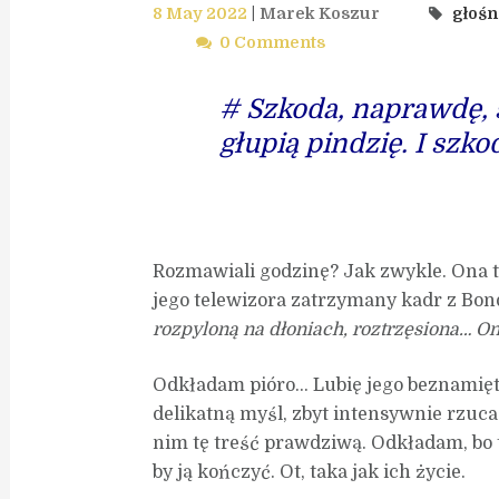
8 May 2022
Marek Koszur
głośn
0 Comments
# Szkoda, naprawdę, 
głupią pindzię. I szkod
Rozmawiali godzinę? Jak zwykle. Ona t
jego telewizora zatrzymany kadr z Bon
rozpyloną na dłoniach, roztrzęsiona… On 
Odkładam pióro… Lubię jego beznamiętn
delikatną myśl, zbyt intensywnie rzuca
nim tę treść prawdziwą. Odkładam, bo t
by ją kończyć. Ot, taka jak ich życie.