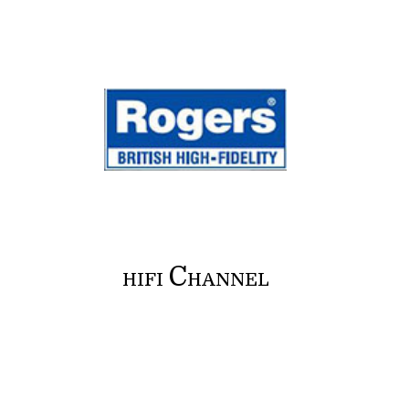
C
HIFI
HANNEL