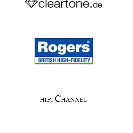
C
HIFI
HANNEL