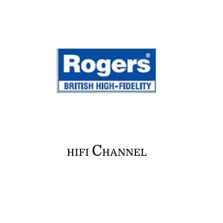
C
HIFI
HANNEL