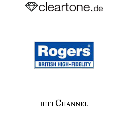
C
HIFI
HANNEL