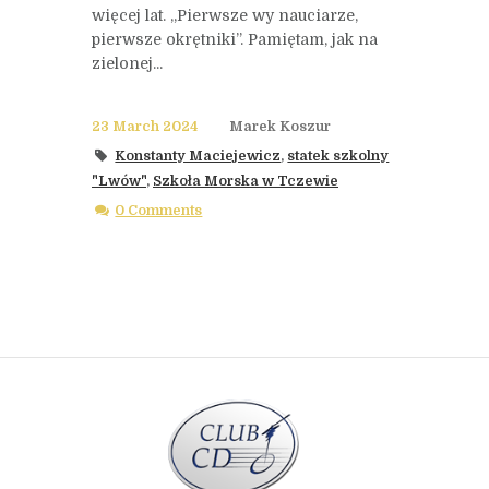
więcej lat. „Pierwsze wy nauciarze,
pierwsze okrętniki”. Pamiętam, jak na
zielonej...
23 March 2024
Marek Koszur
Konstanty Maciejewicz
,
statek szkolny
"Lwów"
,
Szkoła Morska w Tczewie
0 Comments