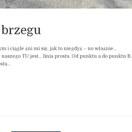
 brzegu
 i ciągle śni mi się, jak to niegdyś – no właśnie…
aszego TU jest… linia prosta. Od punktu a do punktu B.
ta...