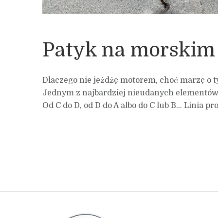
Patyk na morskim
Dlaczego nie jeżdżę motorem, choć marzę o tym
Jednym z najbardziej nieudanych elementów n
Od C do D, od D do A albo do C lub B… Linia pros