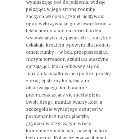
wymuszając coś do jedzenia, widząc
pełzającą w jego stronę roombę
zaczyna wznosić grzbiet, usztywnia
ogon wykrzywiając go w lewą stronę, z
lekka podnosi się na coraz bardziej
wysuwających się pazurach i… sprytnie
uskakuje krokiem typowym dla nomen
omen rumby – w bok, przepuszczając,
niczym torreador, szumiącą maszynę
sprzątającą, która odbiwszy się od
narożnika szafki wraca po linii prostej
z drugiej strony kota, bacznie
obserwującego ten banalnie
przemieszczający się mechanizm.
Swoją drogą, mimika twarzy kota, a
szczególnie wyraz jego oczu jest w
porównaniu z naszą plastyką
grymasów krzyczącym wręcz
komentarzem dla całej naszej kultury
technicznej. Kot wytrzeszcza ślepia i