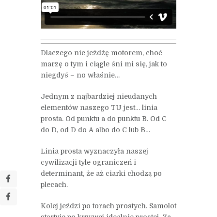
Dlaczego nie jeżdżę motorem, choć
marzę o tym i ciągle śni mi się, jak to
niegdyś – no właśnie…
Jednym z najbardziej nieudanych
elementów naszego TU jest… linia
prosta. Od punktu a do punktu B. Od C
do D, od D do A albo do C lub B…
Linia prosta wyznaczyła naszej
cywilizacji tyle ograniczeń i
determinant, że aż ciarki chodzą po
plecach.
Kolej jeździ po torach prostych. Samolot
startuje po krzywej idealnie prostej. Za