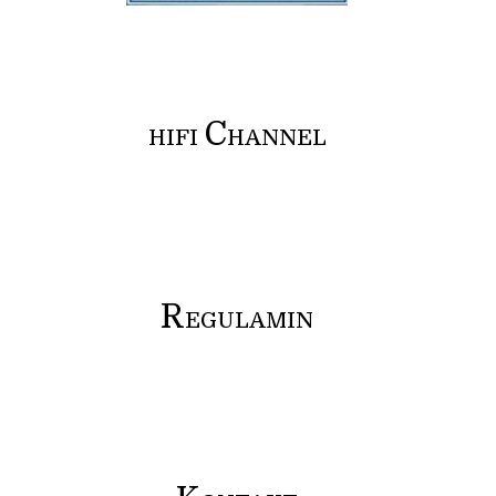
C
HIFI
HANNEL
R
EGULAMIN