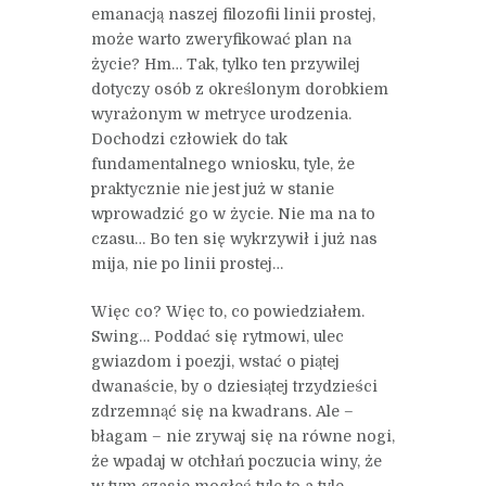
emanacją naszej filozofii linii prostej,
może warto zweryfikować plan na
życie? Hm… Tak, tylko ten przywilej
dotyczy osób z określonym dorobkiem
wyrażonym w metryce urodzenia.
Dochodzi człowiek do tak
fundamentalnego wniosku, tyle, że
praktycznie nie jest już w stanie
wprowadzić go w życie. Nie ma na to
czasu… Bo ten się wykrzywił i już nas
mija, nie po linii prostej…
Więc co? Więc to, co powiedziałem.
Swing… Poddać się rytmowi, ulec
gwiazdom i poezji, wstać o piątej
dwanaście, by o dziesiątej trzydzieści
zdrzemnąć się na kwadrans. Ale –
błagam – nie zrywaj się na równe nogi,
że wpadaj w otchłań poczucia winy, że
w tym czasie mogłeś tyle to a tyle