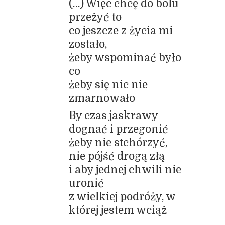
(…) Więc chcę do bólu
przeżyć to
co jeszcze z życia mi
zostało,
żeby wspominać było
co
żeby się nic nie
zmarnowało
By czas jaskrawy
dognać i przegonić
żeby nie stchórzyć,
nie pójść drogą złą
i aby jednej chwili nie
uronić
z wielkiej podróży, w
której jestem wciąż