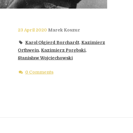
23 April 2020
Marek Koszur
Karol Olgierd Borchardt
,
Kazimierz
Orthwein
,
Kazimierz Porębski
,
Stanisław Wojciechowski
0 Comments