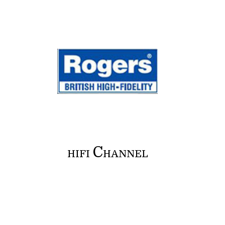
C
HIFI
HANNEL