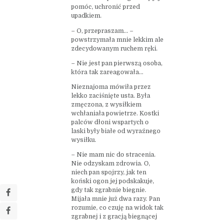
pomóc, uchronić przed
upadkiem.
– O, przepraszam… –
powstrzymała mnie lekkim ale
zdecydowanym ruchem ręki.
– Nie jest pan pierwszą osoba,
która tak zareagowała…
Nieznajoma mówiła przez
lekko zaciśnięte usta. Była
zmęczona, z wysiłkiem
wchłaniała powietrze. Kostki
palców dłoni wspartych o
laski były białe od wyraźnego
wysiłku.
– Nie mam nic do stracenia.
Nie odzyskam zdrowia. O,
niech pan spojrzy, jak ten
koński ogon jej podskakuje,
gdy tak zgrabnie biegnie.
Mijała mnie już dwa razy. Pan
rozumie, co czuję na widok tak
zgrabnej i z gracją biegnącej