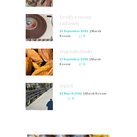
Dredy z taśmy
radiowej
25 September 2022
|
Marek
Koszur
0
Dojrzałe śliwki
19 September 2022
|
Marek
Koszur
0
Ogień
23 March 2022
|
Marek Koszur
0