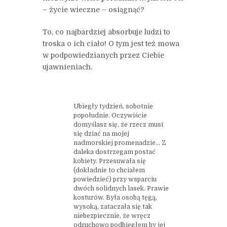
– życie wieczne – osiągnąć?
To, co najbardziej absorbuje ludzi to
troska o ich ciało! O tym jest też mowa
w podpowiedzianych przez Ciebie
ujawnieniach.
Ubiegły tydzień, sobotnie
popołudnie. Oczywiście
domyślasz się, że rzecz musi
się dziać na mojej
nadmorskiej promenadzie… Z
daleka dostrzegam postać
kobiety. Przesuwała się
(dokładnie to chciałem
powiedzieć) przy wsparciu
dwóch solidnych lasek. Prawie
kosturów. Była osobą tęgą,
wysoką, zataczała się tak
niebezpiecznie, że wręcz
odruchowo podbiegłem by jej