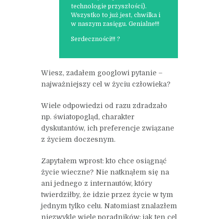
technologie przyszłości).
Wszystko to już jest, chwilka i
w naszym zasięgu. Genialne!!!
Serdeczności!!! ?
Wiesz, zadałem googlowi pytanie –
najważniejszy cel w życiu człowieka?
Wiele odpowiedzi od razu zdradzało
np. światopogląd, charakter
dyskutantów, ich preferencje związane
z życiem doczesnym.
Zapytałem wprost: kto chce osiągnąć
życie wieczne? Nie natknąłem się na
ani jednego z internautów, który
twierdziłby, że idzie przez życie w tym
jednym tylko celu. Natomiast znalazłem
niezwykle wiele poradników: jak ten cel