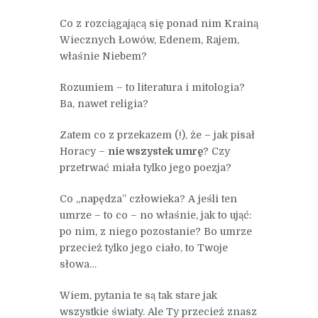
Co z rozciągającą się ponad nim Krainą
Wiecznych Łowów, Edenem, Rajem,
właśnie Niebem?
Rozumiem – to literatura i mitologia?
Ba, nawet religia?
Zatem co z przekazem (!), że – jak pisał
Horacy –
nie wszystek umrę
? Czy
przetrwać miała tylko jego poezja?
Co „napędza” człowieka? A jeśli ten
umrze – to co – no właśnie, jak to ująć:
po nim, z niego pozostanie? Bo umrze
przecież tylko jego ciało, to Twoje
słowa…
Wiem, pytania te są tak stare jak
wszystkie światy. Ale Ty przecież znasz