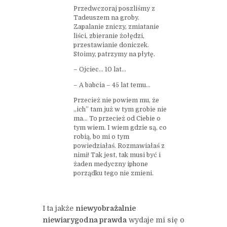
Przedwczoraj poszliśmy z
Tadeuszem na groby.
Zapalanie zniczy, zmiatanie
liści, zbieranie żołędzi,
przestawianie doniczek.
Stoimy, patrzymy na płytę.
– Ojciec… 10 lat…
– A babcia – 45 lat temu…
Przecież nie powiem mu, że
„ich” tam już w tym grobie nie
ma… To przecież od Ciebie o
tym wiem. I wiem gdzie są, co
robią, bo mi o tym
powiedziałaś. Rozmawiałaś z
nimi! Tak jest, tak musi być i
żaden medyczny iphone
porządku tego nie zmieni.
I ta jakże
niewyobrażalnie
niewiarygodna prawda
wydaje mi się o