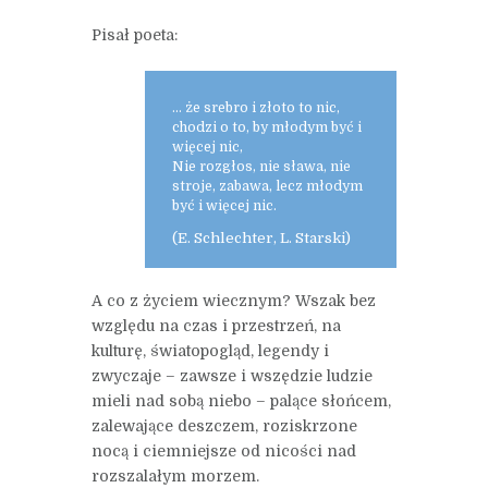
Pisał poeta:
… że srebro i złoto to nic,
chodzi o to, by młodym być i
więcej nic,
Nie rozgłos, nie sława, nie
stroje, zabawa, lecz młodym
być i więcej nic.
(E. Schlechter, L. Starski)
A co z życiem wiecznym? Wszak bez
względu na czas i przestrzeń, na
kulturę, światopogląd, legendy i
zwyczaje – zawsze i wszędzie ludzie
mieli nad sobą niebo – palące słońcem,
zalewające deszczem, roziskrzone
nocą i ciemniejsze od nicości nad
rozszalałym morzem.