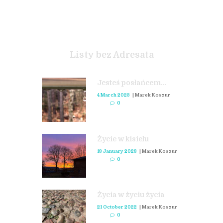
Listy bez Adresata
Jesteś posłańcem...
4 March 2023
|
Marek Koszur
0
Życie w kisielu
13 January 2023
|
Marek Koszur
0
Życia w życiu życia
21 October 2022
|
Marek Koszur
0