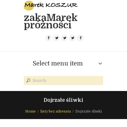
zakaMarek
próżności
Select menu item
Dojrzałe śliwki
Home
listy bez adresata
Dojrzałe śliwki