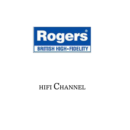
C
HIFI
HANNEL