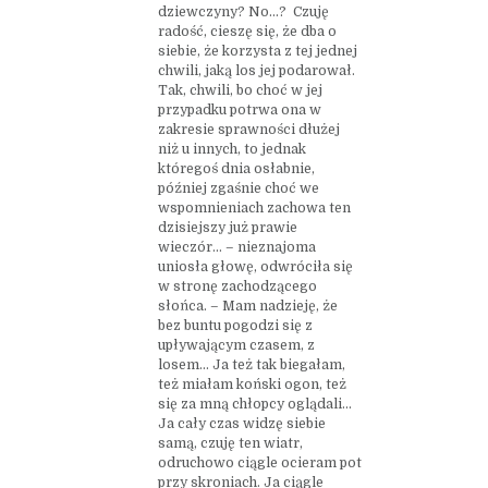
dziewczyny? No…? Czuję
radość, cieszę się, że dba o
siebie, że korzysta z tej jednej
chwili, jaką los jej podarował.
Tak, chwili, bo choć w jej
przypadku potrwa ona w
zakresie sprawności dłużej
niż u innych, to jednak
któregoś dnia osłabnie,
później zgaśnie choć we
wspomnieniach zachowa ten
dzisiejszy już prawie
wieczór… – nieznajoma
uniosła głowę, odwróciła się
w stronę zachodzącego
słońca. – Mam nadzieję, że
bez buntu pogodzi się z
upływającym czasem, z
losem… Ja też tak biegałam,
też miałam koński ogon, też
się za mną chłopcy oglądali…
Ja cały czas widzę siebie
samą, czuję ten wiatr,
odruchowo ciągle ocieram pot
przy skroniach. Ja ciągle