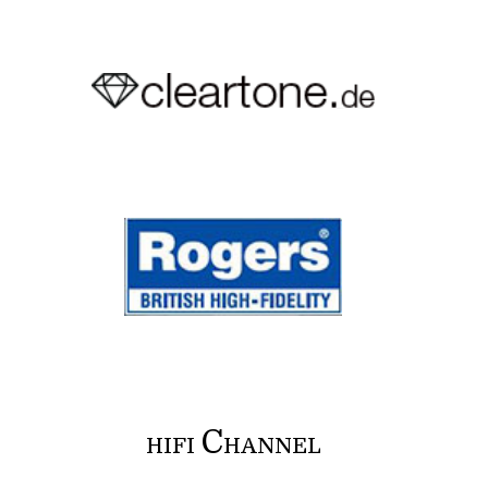
C
HIFI
HANNEL