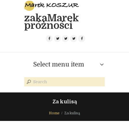
zakaMarek
próżności
Select menu item
Za kulisą
Home
Za kulisą