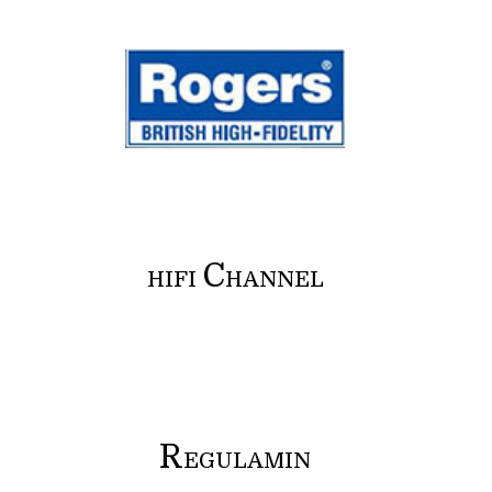
C
HIFI
HANNEL
R
EGULAMIN