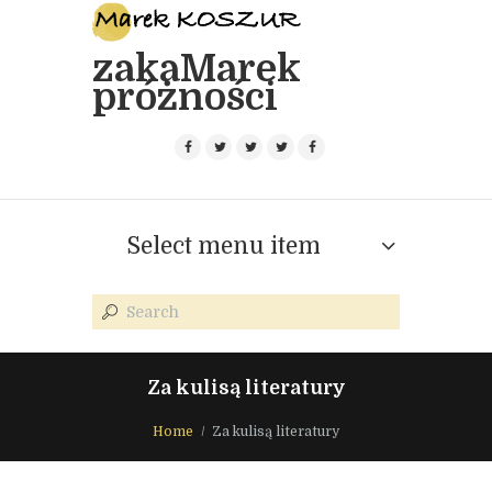
zakaMarek
próżności
Select menu item
Za kulisą literatury
Home
Za kulisą literatury