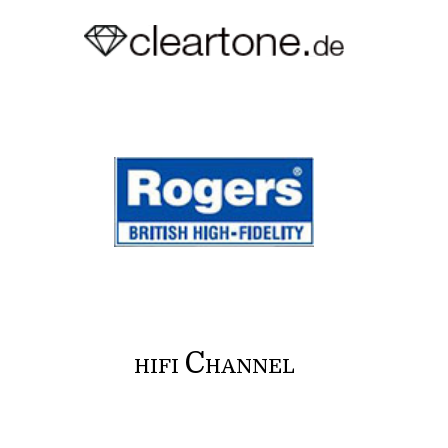
C
HIFI
HANNEL