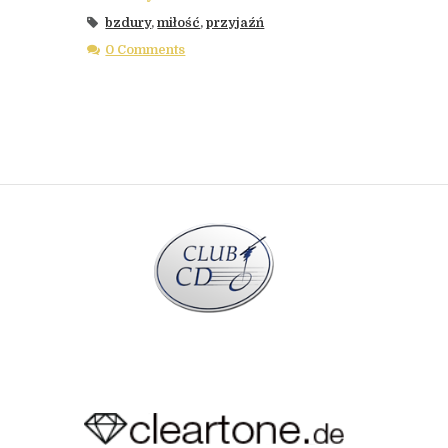
bzdury
,
miłość
,
przyjaźń
0 Comments