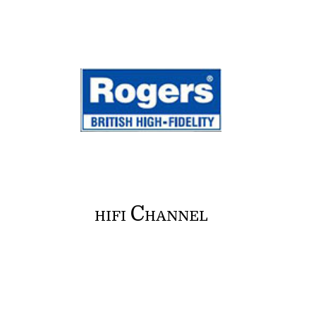
C
HIFI
HANNEL