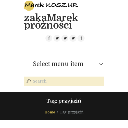
zakaMarek
próżności
Select menu item
Tag: przyjaźń
Home
Tag: przyjaźń