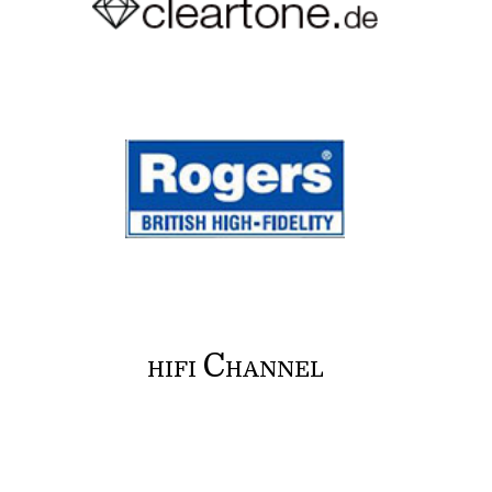
C
HIFI
HANNEL