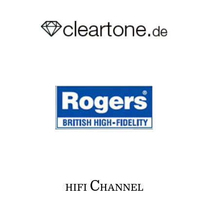
C
HIFI
HANNEL