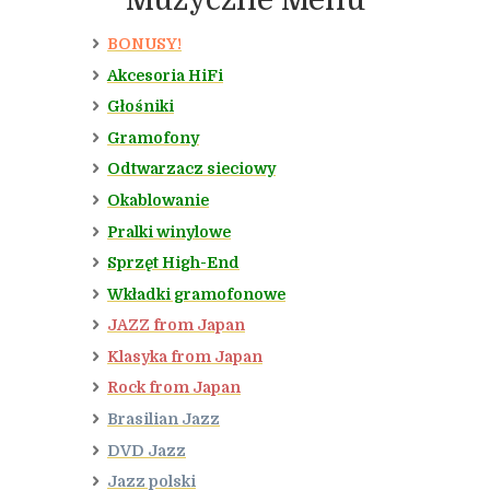
BONUSY!
Akcesoria HiFi
Głośniki
Gramofony
Odtwarzacz sieciowy
Okablowanie
Pralki winylowe
Sprzęt High-End
Wkładki gramofonowe
JAZZ from Japan
Klasyka from Japan
Rock from Japan
Brasilian Jazz
DVD Jazz
Jazz polski