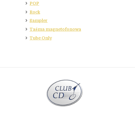
POP
Rock
Sampler
Taśma magnetofonowa
Tube Only