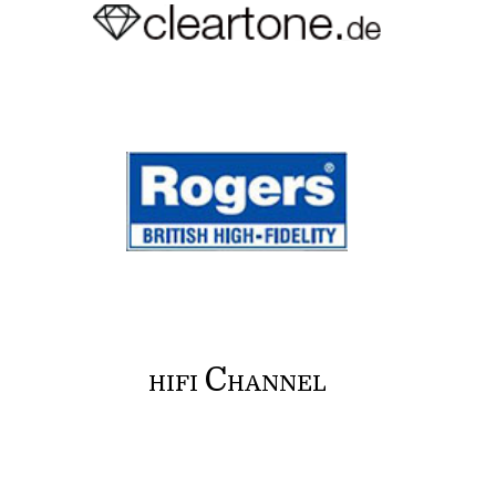
C
HIFI
HANNEL