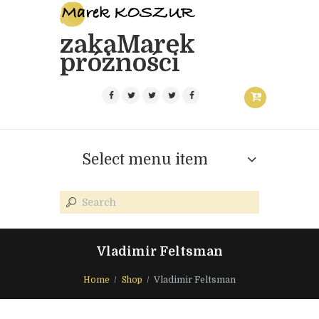
zakaMarek
próżności
Select menu item
Vladimir Feltsman
Home
Shop
Vladimir Feltsman