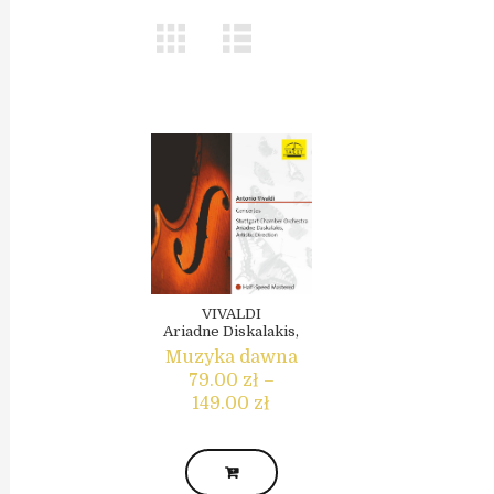
VIVALDI
Ariadne Diskalakis,
Stuttgart Chamber
Muzyka dawna
Orchestra
79.00
zł
–
7 With One Stroke!
Zakres
149.00
zł
Concertos by
Antonio Vivaldi
cen:
od
Ten
79.00 zł
produkt