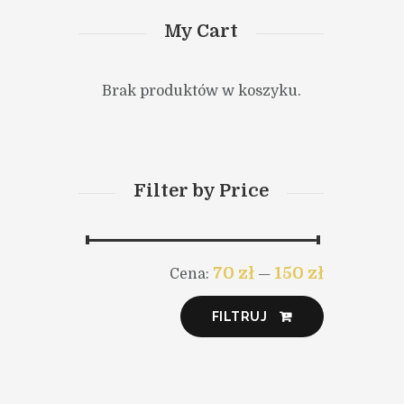
My Cart
Brak produktów w koszyku.
Filter by Price
Cena
Cena
70 zł
150 zł
Cena:
—
max
min
FILTRUJ