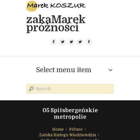
zakaMarek
próżności
Select menu item
05 Spitsbergeńskie
metropolie
Home
Północ
Zatoka Białego Niedźwiedzia