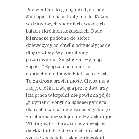
Podszedłem do grupy młodych ludzi.
Stali oparci o balustradę mostu. Każdy
w dżinsowych spodniach, wysokich
butach i krótkich kożuszkach. Dwie
bliźniaczo podobne do siebie
dziewczyny co chwilę odrzucały jasne
długie włosy. Wymieniliśmy
pozdrowienia. Zapytałem, czy mają
zapałki? Spojrzeli po sobie i z
uśmiechem odpowiedzieli, że nie palą.
To za droga przyjemność. Chyba mają
rację. Ciężka, trwająca przez dwa, trzy
lata praca w kopalni nie powinna pójść
„z dymem”. Pobyt na Spitsbergenie to
dla nich szansa, możliwość szybkiego
zarobienia dużych pieniędzy. Jak ongiś
Wikingowie – teraz oni wyruszają w
dalekie i niebezpieczne strony, aby…
szukać szczęścia. Jakby zniewoleni