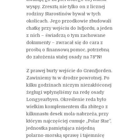
wyspy. Zresztą nie tylko on z licznej
rodziny Starostinów bywał w tych
okolicach. Jego przodkowie zbudowali
chatkę przy wejściu do Isfjordu, a jeden
z nich – świadczą o tym zachowane
dokumenty – zwracał się do cara z
prośbą o finansową pomoc, potrzebną
do założenia stałej osady na 78°N!
Z prawej burty wejście do Grønfjorden.
Zawiniemy tu w drodze powrotnej. Po
kilku godzinach niczym niezakłóconej
żeglugi wpłynęliśmy na redę osady
Longyearbyen. Określenie reda było
wielkim komplementem dla zbitego z
kilkunastu desek mola-nabrzeża, przy
którym najczęściej cumuje „Polar Star”,
jednostka pamiętająca niejedną
polarno-morską sprawę i tajemnicę