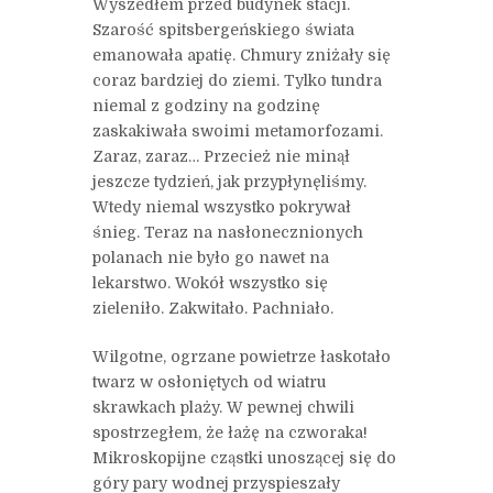
Wyszedłem przed budynek stacji.
Szarość spitsbergeńskiego świata
emanowała apatię. Chmury zniżały się
coraz bardziej do ziemi. Tylko tundra
niemal z godziny na godzinę
zaskakiwała swoimi metamorfozami.
Zaraz, zaraz… Przecież nie minął
jeszcze tydzień, jak przypłynęliśmy.
Wtedy niemal wszystko pokrywał
śnieg. Teraz na nasłonecznionych
polanach nie było go nawet na
lekarstwo. Wokół wszystko się
zieleniło. Zakwitało. Pachniało.
Wilgotne, ogrzane powietrze łaskotało
twarz w osłoniętych od wiatru
skrawkach plaży. W pewnej chwili
spostrzegłem, że łażę na czworaka!
Mikroskopijne cząstki unoszącej się do
góry pary wodnej przyspieszały