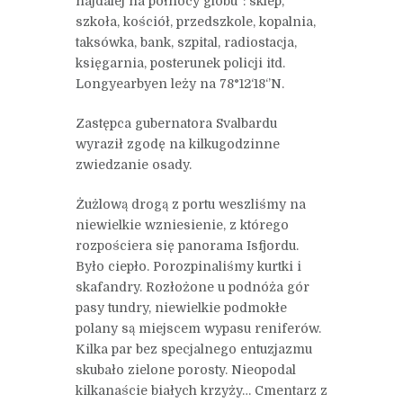
najdalej na północy globu”: sklep,
szkoła, kościół, przedszkole, kopalnia,
taksówka, bank, szpital, radiostacja,
księgarnia, posterunek policji itd.
Longyearbyen leży na 78°12‘18‘’N.
Zastępca gubernatora Svalbardu
wyraził zgodę na kilkugodzinne
zwiedzanie osady.
Żużlową drogą z portu weszliśmy na
niewielkie wzniesienie, z którego
rozpościera się panorama Isfjordu.
Było ciepło. Porozpinaliśmy kurtki i
skafandry. Rozłożone u podnóża gór
pasy tundry, niewielkie podmokłe
polany są miejscem wypasu reniferów.
Kilka par bez specjalnego entuzjazmu
skubało zielone porosty. Nieopodal
kilkanaście białych krzyży… Cmentarz z