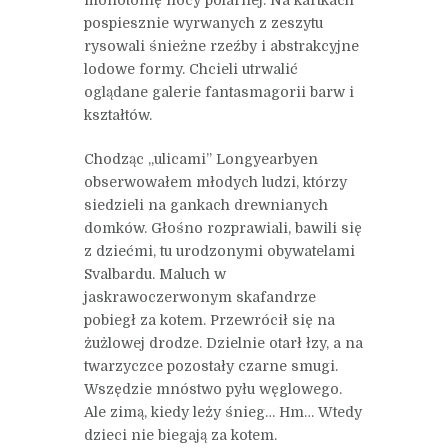
monotonię nocy polarnej. Na kartkach
pospiesznie wyrwanych z zeszytu
rysowali śnieżne rzeźby i abstrakcyjne
lodowe formy. Chcieli utrwalić
oglądane galerie fantasmagorii barw i
kształtów.
Chodząc „ulicami” Longyearbyen
obserwowałem młodych ludzi, którzy
siedzieli na gankach drewnianych
domków. Głośno rozprawiali, bawili się
z dziećmi, tu urodzonymi obywatelami
Svalbardu. Maluch w
jaskrawoczerwonym skafandrze
pobiegł za kotem. Przewrócił się na
żużlowej drodze. Dzielnie otarł łzy, a na
twarzyczce pozostały czarne smugi.
Wszędzie mnóstwo pyłu węglowego.
Ale zimą, kiedy leży śnieg… Hm… Wtedy
dzieci nie biegają za kotem.