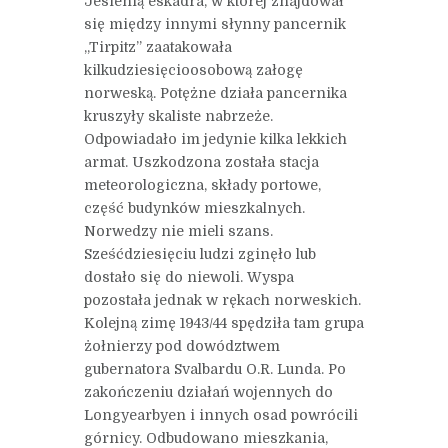
Jesienią eskadra, w której znajdował
się między innymi słynny pancernik
„Tirpitz” zaatakowała
kilkudziesięcioosobową załogę
norweską. Potężne działa pancernika
kruszyły skaliste nabrzeże.
Odpowiadało im jedynie kilka lekkich
armat. Uszkodzona została stacja
meteorologiczna, składy portowe,
część budynków mieszkalnych.
Norwedzy nie mieli szans.
Sześćdziesięciu ludzi zginęło lub
dostało się do niewoli. Wyspa
pozostała jednak w rękach norweskich.
Kolejną zimę 1943/44 spędziła tam grupa
żołnierzy pod dowództwem
gubernatora Svalbardu O.R. Lunda. Po
zakończeniu działań wojennych do
Longyearbyen i innych osad powrócili
górnicy. Odbudowano mieszkania,