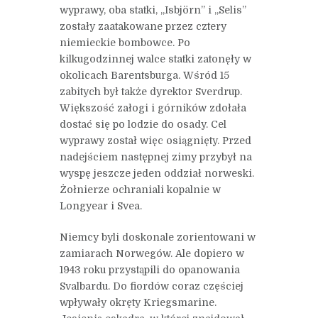
wyprawy, oba statki, „Isbjörn” i „Selis”
zostały zaatakowane przez cztery
niemieckie bombowce. Po
kilkugodzinnej walce statki zatonęły w
okolicach Barentsburga. Wśród 15
zabitych był także dyrektor Sverdrup.
Większość załogi i górników zdołała
dostać się po lodzie do osady. Cel
wyprawy został więc osiągnięty. Przed
nadejściem następnej zimy przybył na
wyspę jeszcze jeden oddział norweski.
Żołnierze ochraniali kopalnie w
Longyear i Svea.
Niemcy byli doskonale zorientowani w
zamiarach Norwegów. Ale dopiero w
1943 roku przystąpili do opanowania
Svalbardu. Do fiordów coraz częściej
wpływały okręty Kriegsmarine.