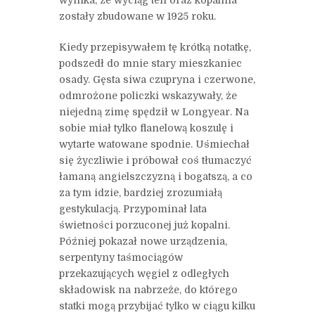
wynika, że wyciąg ten oraz kopalnia
zostały zbudowane w 1925 roku.
Kiedy przepisywałem tę krótką notatkę,
podszedł do mnie stary mieszkaniec
osady. Gęsta siwa czupryna i czerwone,
odmrożone policzki wskazywały, że
niejedną zimę spędził w Longyear. Na
sobie miał tylko flanelową koszulę i
wytarte watowane spodnie. Uśmiechał
się życzliwie i próbował coś tłumaczyć
łamaną angielszczyzną i bogatszą, a co
za tym idzie, bardziej zrozumiałą
gestykulacją. Przypominał lata
świetności porzuconej już kopalni.
Później pokazał nowe urządzenia,
serpentyny taśmociągów
przekazujących węgiel z odległych
składowisk na nabrzeże, do którego
statki mogą przybijać tylko w ciągu kilku