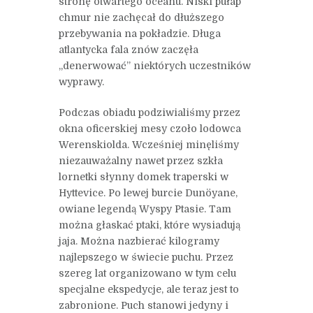
stronę otwartego oceanu. Niski pułap
chmur nie zachęcał do dłuższego
przebywania na pokładzie. Długa
atlantycka fala znów zaczęła
„denerwować” niektórych uczestników
wyprawy.
Podczas obiadu podziwialiśmy przez
okna oficerskiej mesy czoło lodowca
Werenskiolda. Wcześniej minęliśmy
niezauważalny nawet przez szkła
lornetki słynny domek traperski w
Hyttevice. Po lewej burcie Dunöyane,
owiane legendą Wyspy Ptasie. Tam
można głaskać ptaki, które wysiadują
jaja. Można nazbierać kilogramy
najlepszego w świecie puchu. Przez
szereg lat organizowano w tym celu
specjalne ekspedycje, ale teraz jest to
zabronione. Puch stanowi jedyny i