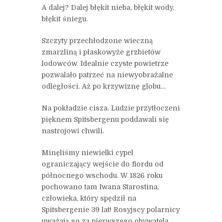
A dalej? Dalej błękit nieba, błękit wody,
błękit śniegu.
Szczyty przechłodzone wieczną
zmarzliną i płaskowyże grzbietów
lodowców. Idealnie czyste powietrze
pozwalało patrzeć na niewyobrażalne
odległości. Aż po krzywiznę globu…
Na pokładzie cisza. Ludzie przytłoczeni
pięknem Spitsbergenu poddawali się
nastrojowi chwili.
Minęliśmy niewielki cypel
ograniczający wejście do fiordu od
północnego wschodu. W 1826 roku
pochowano tam Iwana Starostina,
człowieka, który spędził na
Spitsbergenie 39 lat! Rosyjscy polarnicy
uważają go za pierwszego obywatela