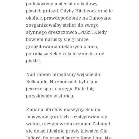
podstawowy materiał do budowy
ptasich gniazd. Gdyby Hitchcock znał te
okolice, prawdopodobnie na Dunöyane
zorganizowałby atelier do swego
słynnego dreszczowca „Ptaki”. Kiedy
bowiem naruszy się granice
gniazdowania niektórych z nich,
potrafią zaciekle i skutecznie bronić
piskląt.
Nad ranem minęliśmy wejście do
Bellsundu. Na zboczach było tam
jeszcze sporo śniegu. Białe łaty
połyskiwały w słońcu.
Zmiana obrotów maszyny. Ściana
masywów górskich rozstępowała się
wolno, niczym wrota sezamu. Załamał
się dotąd idealnie prosty kilwater. Oto
Isfjord. Po prawej burcie Kapp Line. Na