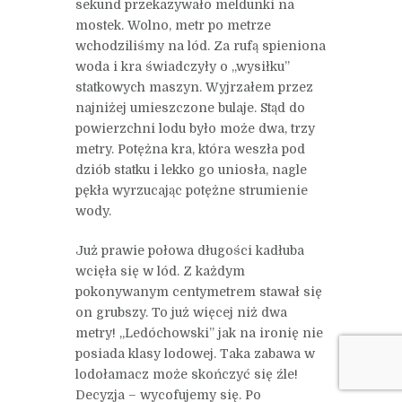
sekund przekazywało meldunki na
mostek. Wolno, metr po metrze
wchodziliśmy na lód. Za rufą spieniona
woda i kra świadczyły o „wysiłku”
statkowych maszyn. Wyjrzałem przez
najniżej umieszczone bulaje. Stąd do
powierzchni lodu było może dwa, trzy
metry. Potężna kra, która weszła pod
dziób statku i lekko go uniosła, nagle
pękła wyrzucając potężne strumienie
wody.
Już prawie połowa długości kadłuba
wcięła się w lód. Z każdym
pokonywanym centymetrem stawał się
on grubszy. To już więcej niż dwa
metry! „Ledóchowski” jak na ironię nie
posiada klasy lodowej. Taka zabawa w
lodołamacz może skończyć się źle!
Decyzja – wycofujemy się. Po