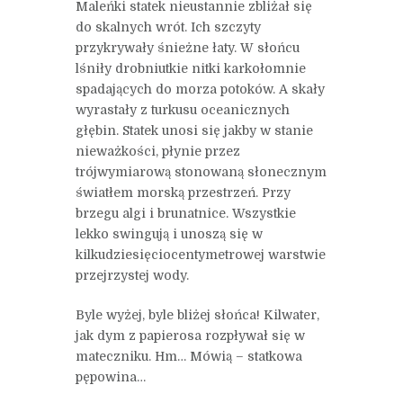
Maleńki statek nieustannie zbliżał się
do skalnych wrót. Ich szczyty
przykrywały śnieżne łaty. W słońcu
lśniły drobniutkie nitki karkołomnie
spadających do morza potoków. A skały
wyrastały z turkusu oceanicznych
głębin. Statek unosi się jakby w stanie
nieważkości, płynie przez
trójwymiarową stonowaną słonecznym
światłem morską przestrzeń. Przy
brzegu algi i brunatnice. Wszystkie
lekko swingują i unoszą się w
kilkudziesięciocentymetrowej warstwie
przejrzystej wody.
Byle wyżej, byle bliżej słońca! Kilwater,
jak dym z papierosa rozpływał się w
mateczniku. Hm… Mówią – statkowa
pępowina…