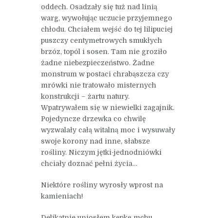
oddech. Osadzały się tuż nad linią
warg, wywołując uczucie przyjemnego
chłodu. Chciałem wejść do tej lilipuciej
puszczy centymetrowych smukłych
brzóz, topól i sosen. Tam nie groziło
żadne niebezpieczeństwo. Żadne
monstrum w postaci chrabąszcza czy
mrówki nie tratowało misternych
konstrukcji – żartu natury.
Wpatrywałem się w niewielki zagajnik.
Pojedyncze drzewka co chwilę
wyzwalały całą witalną moc i wysuwały
swoje korony nad inne, słabsze
rośliny. Niczym jętki-jednodniówki
chciały doznać pełni życia…
Niektóre rośliny wyrosły wprost na
kamieniach!
Delikatnie uniosłem kępkę mchu.