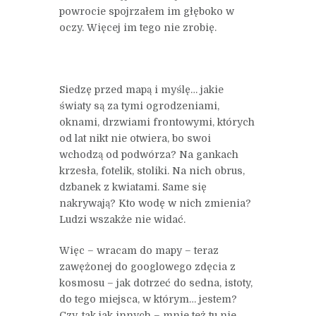
powrocie spojrzałem im głęboko w
oczy. Więcej im tego nie zrobię.
Siedzę przed mapą i myślę… jakie
światy są za tymi ogrodzeniami,
oknami, drzwiami frontowymi, których
od lat nikt nie otwiera, bo swoi
wchodzą od podwórza? Na gankach
krzesła, fotelik, stoliki. Na nich obrus,
dzbanek z kwiatami. Same się
nakrywają? Kto wodę w nich zmienia?
Ludzi wszakże nie widać.
Więc – wracam do mapy – teraz
zawężonej do googlowego zdęcia z
kosmosu – jak dotrzeć do sedna, istoty,
do tego miejsca, w którym… jestem?
Czy, tak jak innych – mnie też tu nie