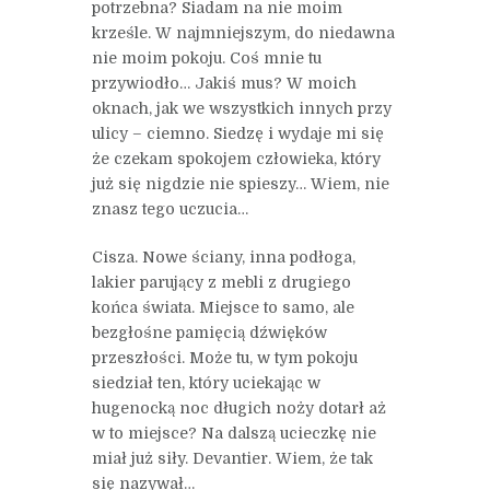
potrzebna? Siadam na nie moim
krześle. W najmniejszym, do niedawna
nie moim pokoju. Coś mnie tu
przywiodło… Jakiś mus? W moich
oknach, jak we wszystkich innych przy
ulicy – ciemno. Siedzę i wydaje mi się
że czekam spokojem człowieka, który
już się nigdzie nie spieszy… Wiem, nie
znasz tego uczucia…
Cisza. Nowe ściany, inna podłoga,
lakier parujący z mebli z drugiego
końca świata. Miejsce to samo, ale
bezgłośne pamięcią dźwięków
przeszłości. Może tu, w tym pokoju
siedział ten, który uciekając w
hugenocką noc długich noży dotarł aż
w to miejsce? Na dalszą ucieczkę nie
miał już siły. Devantier. Wiem, że tak
się nazywał…