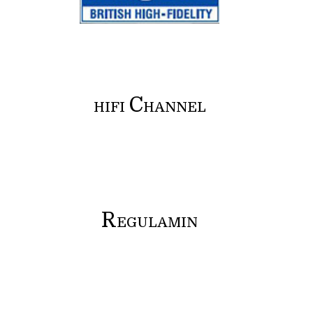
C
HIFI
HANNEL
R
EGULAMIN