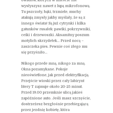
wysłyszysz nawet z lupą mikrofonową.
Tu pszczoły, bąki, trzmiele, muchy
atakują zmysły jakby myślały, że są z
innego świata! Są już cytrynki i kilka
gatunków rusałek: pawiki, pokrzywniki,
ceiki i drzewoszki. Aksamitny poszum
motylich skrzydełek… Przed nocą –
zaszczeka pies. Pewnie coś złego mu
się przyśniło…
Nikogo przede mną, nikogo za mną.
Okna pozamykane. Pokoje
nieoświetlone, jak przed elektryfikacją.
Przejście wioski przez cały labirynt
litery T zajmuje około 20-25 minut.
Przed 19.00 przemknie ulicą jakieś
zapóźnione auto. Jeśli masz szczęście,
dostrzeżesz bezgłośnie przebiegającą
przez jezdnię kobietę, która