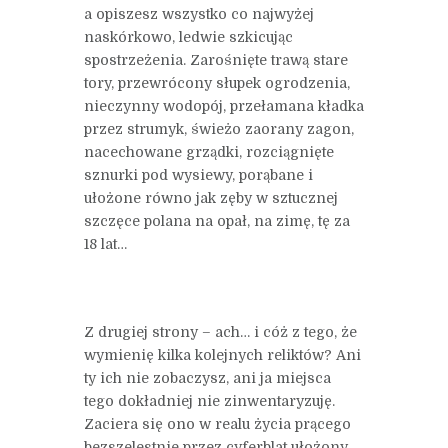
a opiszesz wszystko co najwyżej
naskórkowo, ledwie szkicując
spostrzeżenia. Zarośnięte trawą stare
tory, przewrócony słupek ogrodzenia,
nieczynny wodopój, przełamana kładka
przez strumyk, świeżo zaorany zagon,
nacechowane grządki, rozciągnięte
sznurki pod wysiewy, porąbane i
ułożone równo jak zęby w sztucznej
szczęce polana na opał, na zimę, tę za
18 lat…
Z drugiej strony – ach… i cóż z tego, że
wymienię kilka kolejnych reliktów? Ani
ty ich nie zobaczysz, ani ja miejsca
tego dokładniej nie zinwentaryzuję.
Zaciera się ono w realu życia prącego
bezszelestnie przez cyferblat ułożony