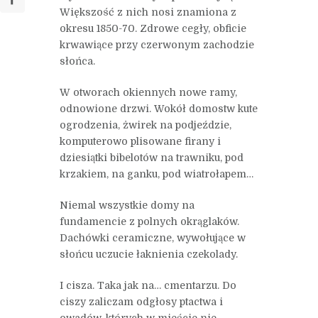
Większość z nich nosi znamiona z
okresu 1850-70. Zdrowe cegły, obficie
krwawiące przy czerwonym zachodzie
słońca.
W otworach okiennych nowe ramy,
odnowione drzwi. Wokół domostw kute
ogrodzenia, żwirek na podjeździe,
komputerowo plisowane firany i
dziesiątki bibelotów na trawniku, pod
krzakiem, na ganku, pod wiatrołapem…
Niemal wszystkie domy na
fundamencie z polnych okrąglaków.
Dachówki ceramiczne, wywołujące w
słońcu uczucie łaknienia czekolady.
I cisza. Taka jak na… cmentarzu. Do
ciszy zaliczam odgłosy ptactwa i
owadów, których w mieście nie