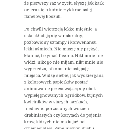
że pierwszy raz w życiu słyszę jak kark
ociera się o kołnierzyk kraciastej
flanelowej koszuli…
Po chwili wiotczeją lekko mięśnie, a
usta układają się w naturalny,
pozbawiony sztampy i konwenansu
lekki uśmiech. Nie muszę się prężyć,
kłaniać, trzymać fasonu. Nikt mnie nie
widzi, nikogo nie mijam, nikt mnie nie
wyprzedza, nikomu nie ustępuję
miejsca. Widzę siebie, jak wydzierganą
z kolorowych papierków postać
animowanie przesuwającą się obok
wypielęgnowanych ogródków, bujnych
kwietników w starych taczkach,
niedawno porzuconych wozach
drabiniastych czy korytach do pojenia
krów, których nie ma tu już od
dziesięcioleci. Sunę niczym duch i