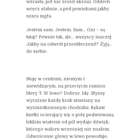
wzrasta, pot nie zrosił skroni. Oddech
wręcz słabnie, a pod powiekami jakby
szara mgła.
Jestem sam. Jestem. Sam… Oni – są
tutaj? Pewnie tak, ale… wszyscy inaczej.
Jakby na odwrót przeobleczeni!? Żyją…
do siebie.
Stoję w centrum, niemym i
niewidzącym, na przecięciu ramion
litery T. W lewo? Dobrze. Idę. Słyszę
wyraźnie każdy krok stawiany na
wyzmiotkowanym chodniku. Rękaw
kurtki ocierający się o połę podwiewaną
lekkim wiatrem od pól wydaje dźwięk,
którego waloru wcześniej nie znałem.
Odwrócenie głowy w lewo powoduje,