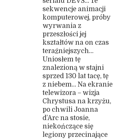
serialu DEVS… Te
sekwencje animacji
komputerowej, próby
wyrwania z
przeszłości jej
kształtów na on czas
teraźniejszych…
Uniosłem tę
znalezioną w stajni
sprzed 130 lat tacę, tę
z niebem… Na ekranie
telewizora – wizja
Chrystusa na krzyżu,
po chwili Joanna
d’Arc na stosie,
niekończące się
legiony przecinające