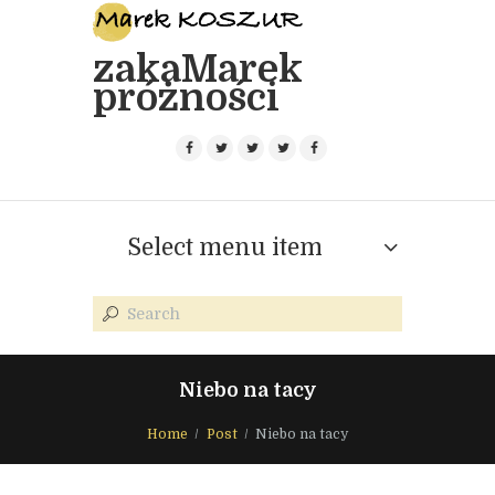
zakaMarek
próżności
Select menu item
Niebo na tacy
Home
Post
Niebo na tacy