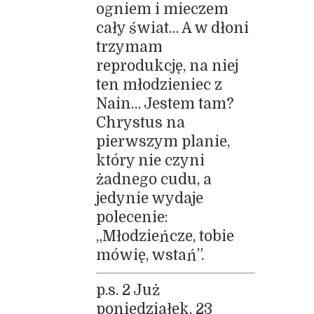
ogniem i mieczem
cały świat… A w dłoni
trzymam
reprodukcję, na niej
ten młodzieniec z
Nain… Jestem tam?
Chrystus na
pierwszym planie,
który nie czyni
żadnego cudu, a
jedynie wydaje
polecenie:
„Młodzieńcze, tobie
mówię, wstań”.
p.s. 2 Już
poniedziałek, 23