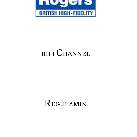
C
HIFI
HANNEL
R
EGULAMIN