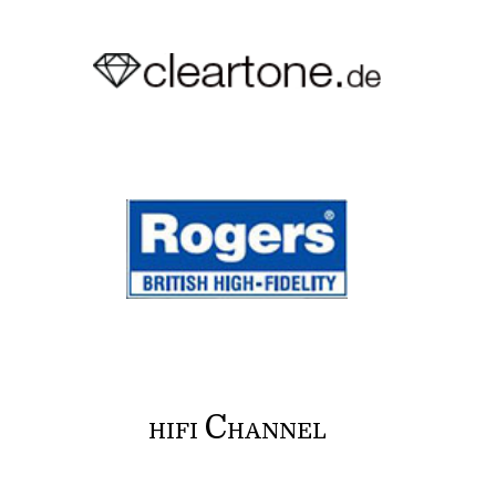
C
HIFI
HANNEL