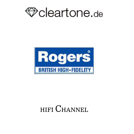
C
HIFI
HANNEL