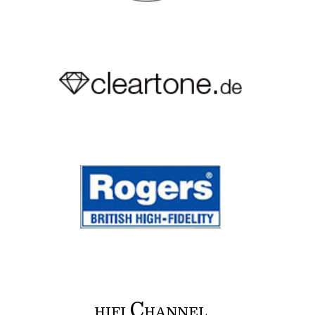
C
HIFI
HANNEL