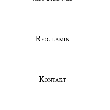
R
EGULAMIN
K
ONTAKT