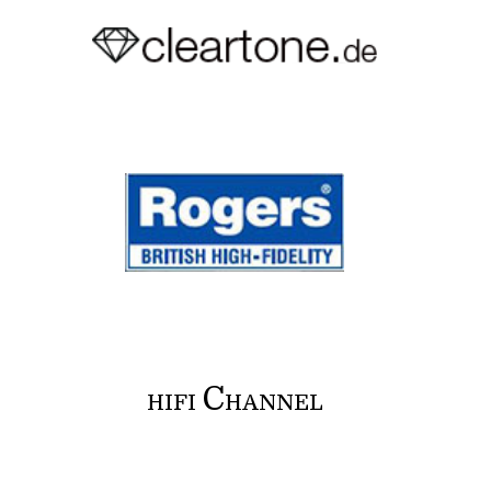
C
HIFI
HANNEL