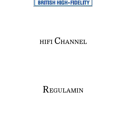
C
HIFI
HANNEL
R
EGULAMIN