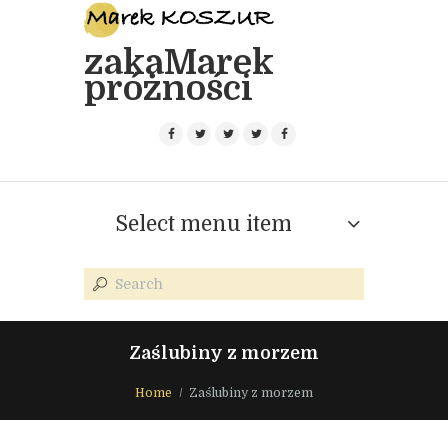
zakaMarek
próżności
Select menu item
Zaślubiny z morzem
Home
Zaślubiny z morzem