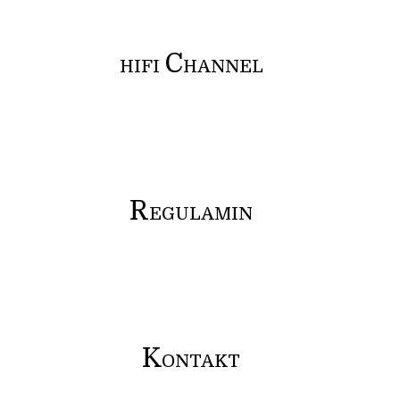
C
HIFI
HANNEL
R
EGULAMIN
K
ONTAKT