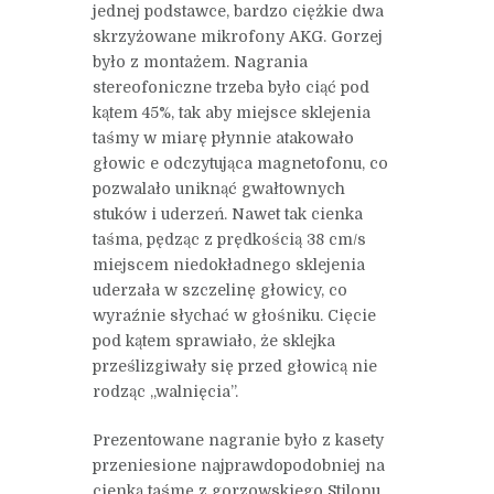
jednej podstawce, bardzo ciężkie dwa
skrzyżowane mikrofony AKG. Gorzej
było z montażem. Nagrania
stereofoniczne trzeba było ciąć pod
kątem 45%, tak aby miejsce sklejenia
taśmy w miarę płynnie atakowało
głowic e odczytująca magnetofonu, co
pozwalało uniknąć gwałtownych
stuków i uderzeń. Nawet tak cienka
taśma, pędząc z prędkością 38 cm/s
miejscem niedokładnego sklejenia
uderzała w szczelinę głowicy, co
wyraźnie słychać w głośniku. Cięcie
pod kątem sprawiało, że sklejka
prześlizgiwały się przed głowicą nie
rodząc „walnięcia”.
Prezentowane nagranie było z kasety
przeniesione najprawdopodobniej na
cienką taśmę z gorzowskiego Stilonu.