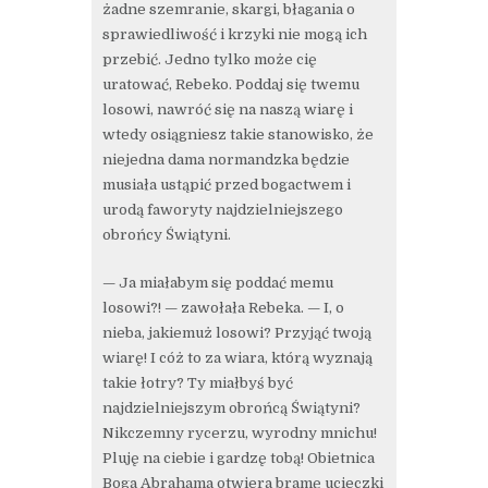
żadne szemranie, skargi, błagania o
sprawiedliwość i krzyki nie mogą ich
przebić. Jedno tylko może cię
uratować, Rebeko. Poddaj się twemu
losowi, nawróć się na naszą wiarę i
wtedy osiągniesz takie stanowisko, że
niejedna dama normandzka będzie
musiała ustąpić przed bogactwem i
urodą faworyty najdzielniejszego
obrońcy Świątyni.
— Ja miałabym się poddać memu
losowi?! — zawołała Rebeka. — I, o
nieba, jakiemuż losowi? Przyjąć twoją
wiarę! I cóż to za wiara, którą wyznają
takie łotry? Ty miałbyś być
najdzielniejszym obrońcą Świątyni?
Nikczemny rycerzu, wyrodny mnichu!
Pluję na ciebie i gardzę tobą! Obietnica
Boga Abrahama otwiera bramę ucieczki