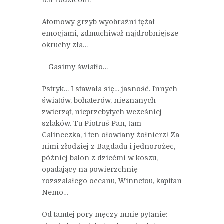
ich rodzicom.
Atomowy grzyb wyobraźni tężał
emocjami, zdmuchiwał najdrobniejsze
okruchy zła…
– Gasimy światło…
Pstryk… I stawała się… jasność. Innych
światów, bohaterów, nieznanych
zwierząt, nieprzebytych wcześniej
szlaków. Tu Piotruś Pan, tam
Calineczka, i ten ołowiany żołnierz! Za
nimi złodziej z Bagdadu i jednorożec,
później balon z dziećmi w koszu,
opadający na powierzchnię
rozszalałego oceanu, Winnetou, kapitan
Nemo…
Od tamtej pory męczy mnie pytanie: