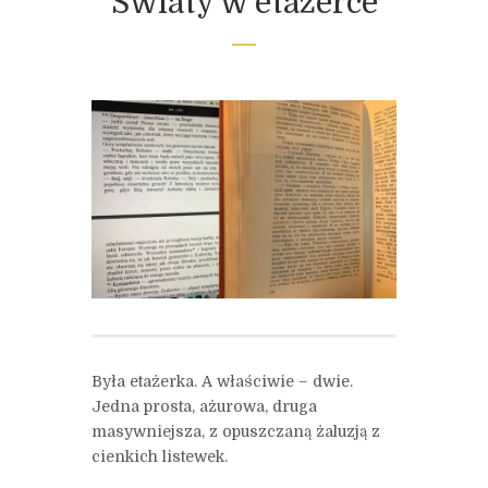
Światy w etażerce
Była etażerka. A właściwie – dwie.
Jedna prosta, ażurowa, druga
masywniejsza, z opuszczaną żaluzją z
cienkich listewek.