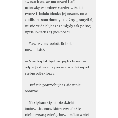
swego losu, że ma przed hańbą
ucieczkę w śmierć, zaróżowiła jej
twarz i dodała blasku jej oczom. Bois-
Guilbert, sam dumny i mężny, pomyślał,
że nie widział jeszcze nigdy tak pełnej
życia i władczej piękności.
— Zawrzyjmy pokój, Rebeko —
powiedział.
— Niechaj tak będzie, jeśli chcesz —
odparła dziewczyna — ale w takiej od
siebie odległości.
— Już nie potrzebujesz się mnie
obawiać.
— Nie lękam się ciebie dzięki
budowniczemu, który wzniósł tę
niebotyczną wieżę, bowiem kto z niej