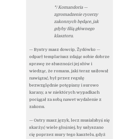
*/ Komandoria —
zgromadzenie rycerzy
zakonnych będące, jak
gdyby filią głównego
klasztoru.
— Bystry masz dowcip, Żydówko —
odparł templariusz zdając sobie dobrze
sprawę ze słuszności jej słów i
wiedząc, że romans, jaki teraz usiłował
nawiązać, był przez regułę
bezwzględnie potępiany i surowo
karany, a w niektórych wypadkach
pociągał za sobą nawet wydalenie z
zakonu.
— Ostry masz język, lecz musiałabyś się
skarżyć wiele głośniej, by usłyszano
cię poprzez mury tego kasztelu, gdyż