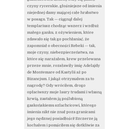
czyny rycerskie, głośniejsze od imienia
niejednej damy mającej całe hrabstwo
w posagu. Tak — ciągnął dalej
templariusz chodząc wszerz i wzdłuż
małego ganku, z ożywieniem, które
zdawało się tak go pochłaniać, że
zapomniał o obecności Rebeki — tak,
moje czyny, niebezpieczeństwa, na
które się narażałem, krew przelewana
przeze mnie, rozsławiły imię Adelajdy
de Montemare od Kastylii aż po
Bizancjum. I jakąż otrzymałem za to
nagrodę? Gdy wróciłem, drogo
opłaciwszy moje laury trudami i własną
krwią, zastałem ją poślubioną
gaskońskiemu szlachcicowi, którego
imienia nikt nie znał poza granicami
jego nędznej posiadłości! Szczerze ją
kochałem i pomściłem się dotkliwie za