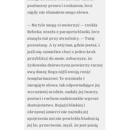
posłuszny prawu i rozkazom, lecz
nigdy nie złamałem mego słowa.
— Na tyle mogę ci uwierzyć — rzekła
Rebeka; zeszła z parapetu blanki, lecz
stanęła tuż przy strzelnicy. — Tutaj
pozostanę. A ty stój tam, gdzie jesteś, i
jeśli się ośmielisz choć o jeden krok
przybliżyć do mnie, zobaczysz, że
żydowska dziewczyna powierzy raczej
swą duszę Bogu niźli swoją cześć
templariuszowi. Te wzniosłe i
nieugięte słowa, tak odpowiadające jej
wyrazistej urodzie, nadały jej twarzy,
postaci i ruchom nadziemskie wprost
dostojeństwo. Bojaźń bliskiej i
okropnej śmierci nie zaćmiła jej
spojrzenia ani nie powlekła bladością
jej lic; przeciwnie, myśl, że jest panią