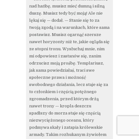
nad hańbę, musisz mieć dumną i silną
duszę. Musisz tedy być moją! Ale nie
lękaj się — dodał. — Stanie się to za
twoją zgodą i na warunkach, które sama
postawisz. Musisz ogarnąć szersze
nawet horyzonty niż te, jakie ogląda się
ze stopni tronu. Wysłuchaj mnie, nim
mi odpowiesz i zastanów się, zanim
odrzucisz moją prośbę. Templariusz,
jak sama powiedziałaś, traci swe
społeczne prawa i możność
swobodnego działania, lecz staje się za
to członkiem i częścią potężnego
zgromadzenia, przed którym drżą
nawet trony — kropla deszczu
spadłszy do morza staje się częścią
niezwyciężonego oceanu, który
podmywa skały i zatapia królewskie
armady. Takim rozhukanym żywiołem