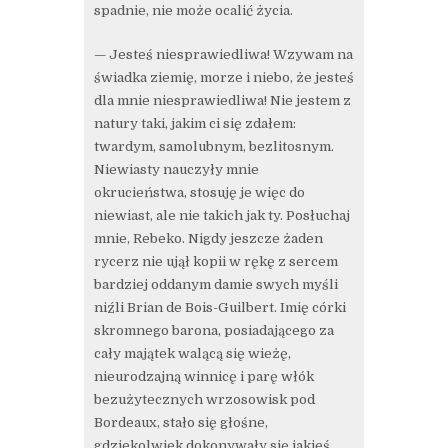
spadnie, nie może ocalić życia.
— Jesteś niesprawiedliwa! Wzywam na
świadka ziemię, morze i niebo, że jesteś
dla mnie niesprawiedliwa! Nie jestem z
natury taki, jakim ci się zdałem:
twardym, samolubnym, bezlitosnym.
Niewiasty nauczyły mnie
okrucieństwa, stosuję je więc do
niewiast, ale nie takich jak ty. Posłuchaj
mnie, Rebeko. Nigdy jeszcze żaden
rycerz nie ujął kopii w rękę z sercem
bardziej oddanym damie swych myśli
niźli Brian de Bois-Guilbert. Imię córki
skromnego barona, posiadającego za
cały majątek walącą się wieżę,
nieurodzajną winnicę i parę włók
bezużytecznych wrzosowisk pod
Bordeaux, stało się głośne,
gdziekolwiek dokonywały się jakieś