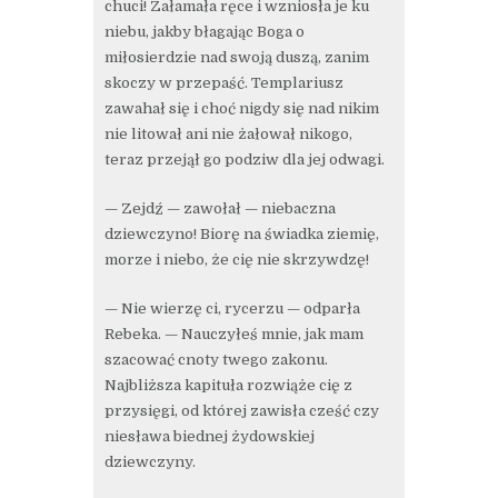
chuci! Załamała ręce i wzniosła je ku
niebu, jakby błagając Boga o
miłosierdzie nad swoją duszą, zanim
skoczy w przepaść. Templariusz
zawahał się i choć nigdy się nad nikim
nie litował ani nie żałował nikogo,
teraz przejął go podziw dla jej odwagi.
— Zejdź — zawołał — niebaczna
dziewczyno! Biorę na świadka ziemię,
morze i niebo, że cię nie skrzywdzę!
— Nie wierzę ci, rycerzu — odparła
Rebeka. — Nauczyłeś mnie, jak mam
szacować cnoty twego zakonu.
Najbliższa kapituła rozwiąże cię z
przysięgi, od której zawisła cześć czy
niesława biednej żydowskiej
dziewczyny.