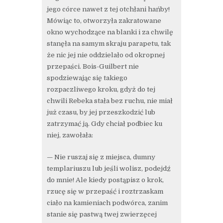
jego córce nawet z tej otchłani hańby!
Mówiąc to, otworzyła zakratowane
okno wychodzące na blanki i za chwilę
stanęła na samym skraju parapetu, tak
że nic jej nie oddzielało od okropnej
przepaści. Bois-Guilbert nie
spodziewając się takiego
rozpaczliwego kroku, gdyż do tej
chwili Rebeka stała bez ruchu, nie miał
już czasu, by jej przeszkodzić lub
zatrzymać ją. Gdy chciał podbiec ku
niej, zawołała:
— Nie ruszaj się z miejsca, dumny
templariuszu lub jeśli wolisz, podejdź
do mnie! Ale kiedy postąpisz o krok,
rzucę się w przepaść i roztrzaskam
ciało na kamieniach podwórca, zanim
stanie się pastwą twej zwierzęcej