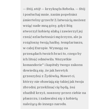
— Stój, stój! — krzyknęła Rebeka. — Stój
i posłuchaj mnie, zanim popełnisz
śmiertelny grzech! Z łatwością możesz
wziąć nade mną górę, gdyż Bóg
stworzył kobietę słabą i zawierzył jej
cześć szlachetności mężczyzn, ale ja
rozgłoszę twoją hańbę, templariuszu,
w całej Europie. Wymogę na
przesądach twoich braci to, czego by
ich litość odmówiła. Wszystkie
komandorie* i kapituły twego zakonu
dowiedzą się, że jak heretyk
grzeszyłeś z Żydówką. Nawet ci,
którzy nie obawiają się takiej jak twoja
zbrodni, przeklinać cię będą, żeś
zhańbił krzyż, noszony przez ciebie na
płaszczu, i zadawałeś się z kobietą
należącą do innego narodu.