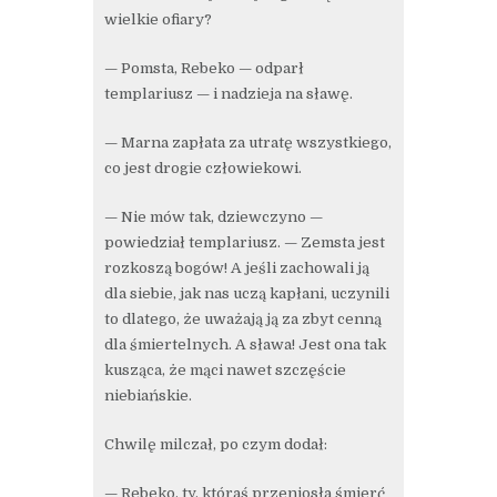
wielkie ofiary?
— Pomsta, Rebeko — odparł
templariusz — i nadzieja na sławę.
— Marna zapłata za utratę wszystkiego,
co jest drogie człowiekowi.
— Nie mów tak, dziewczyno —
powiedział templariusz. — Zemsta jest
rozkoszą bogów! A jeśli zachowali ją
dla siebie, jak nas uczą kapłani, uczynili
to dlatego, że uważają ją za zbyt cenną
dla śmiertelnych. A sława! Jest ona tak
kusząca, że mąci nawet szczęście
niebiańskie.
Chwilę milczał, po czym dodał:
— Rebeko, ty, któraś przeniosła śmierć