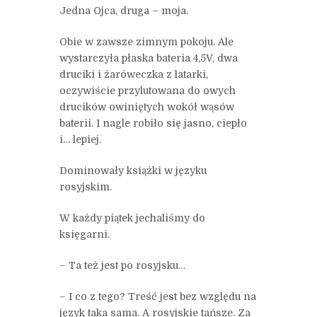
Jedna Ojca, druga – moja.
Obie w zawsze zimnym pokoju. Ale
wystarczyła płaska bateria 4,5V, dwa
druciki i żaróweczka z latarki,
oczywiście przylutowana do owych
drucików owiniętych wokół wąsów
baterii. I nagle robiło się jasno, ciepło
i… lepiej.
Dominowały książki w języku
rosyjskim.
W każdy piątek jechaliśmy do
księgarni.
– Ta też jest po rosyjsku…
– I co z tego? Treść jest bez względu na
język taka sama. A rosyjskie tańsze. Za