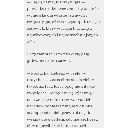
— Jeśliś czytał Pismo święte —
powiedziała dziewczyna — by znaleźć
wymówkę dla własnej swawoli i
rozpusty, popełniasz występek taki, jak
człowiek, który wyciąga truciznę z
najzdrowszych i najpotrzebniejszych
ziół.
Oczy templariusza zaiskrzyły się
gniewem na ten zarzut.
— Posłuchaj, Rebeko — rzekł. —
Dotychczas zwracałem się do ciebie
łagodnie, lecz teraz będę mówił jako
zwycięzca. Zdobyłem cię włócznią i
mieczem i wedle praw wszystkich
narodów podlegasz mojej woli. Nie
odstąpię od moich praw ani na jotę i
wezmę cię gwałtem, gdy nie zechcesz
ulec ni prośbie, ni konieczności.