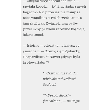
— Czegóż, więc chcesz ode mnie —
spytała Rebeka — jeśli nie żądasz mych
bogactw? Nic przecież nie mamy ze
sobą wspólnego: tyś chrześcijanin, a
jam Żydówka. Związek nasz byłby
przeciwny prawom zarówno kościoła,
jak synagogi.
— Istotnie — odparł templariusz ze
śmiechem. — Ożenić się z Żydówką!
Despardieux\ ** Nawet gdybyś była
królową Sabą! */
*/
Czarownica z Endor
udzielała rad królowi
Saulowi.
**/ Despordieux! –
(starofranc.) — na Boga!