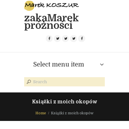
zakaMarek
próżności
Select menu item
Książki z moich okopów
Home
Książki z moich okopów