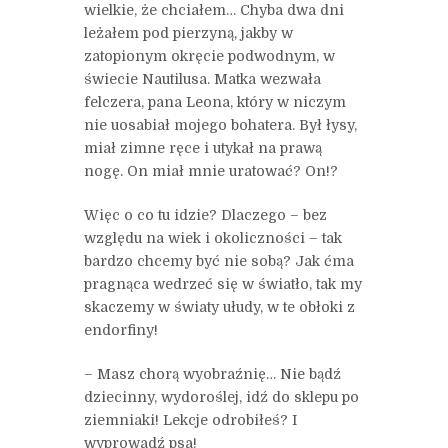
wielkie, że chciałem… Chyba dwa dni
leżałem pod pierzyną, jakby w
zatopionym okręcie podwodnym, w
świecie Nautilusa. Matka wezwała
felczera, pana Leona, który w niczym
nie uosabiał mojego bohatera. Był łysy,
miał zimne ręce i utykał na prawą
nogę. On miał mnie uratować? On!?
Więc o co tu idzie? Dlaczego – bez
względu na wiek i okoliczności – tak
bardzo chcemy być nie sobą? Jak ćma
pragnąca wedrzeć się w światło, tak my
skaczemy w światy ułudy, w te obłoki z
endorfiny!
– Masz chorą wyobraźnię… Nie bądź
dziecinny, wydoroślej, idź do sklepu po
ziemniaki! Lekcje odrobiłeś? I
wyprowadź psa!