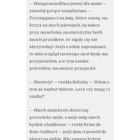
— Niesprawiedliwa jesteś dla mnie! —
zawołał gorąco templariusz. —
Przysięgam ci na imię, które noszę, na
krzyż na mych piersiach, na miecz
przy mym boku, na starożytny herb
moich przodków, że nigdy cię nie
skrzywdzę! Jeśli o sobie zapominasz,
to miej wzgląd na swego ojca! Będę mu
przyjacielem, a w tym zamku
potrzebny mu możny przyjaciel.
— Niestety! — rzekła Rebeka. — Wiem o
tym aż nazbyt dobrze. Lecz czy mogę ci
zaufać?
— Niech moja broń obróci się
przeciwko mnie, a moje imię niech
będzie zhańbione — rzekł Brian de
Bois-Guilbert — jeśli dam ci powód do
skargi na siebie. Nie zawsze byłem